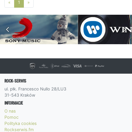
Poprzednia strona
Następna strona
«
1
»
ROCK-SERWIS
ul. płk. Francesco Nullo 28/LU3
31-543 Kraków
INFORMACJE
O nas
Pomoc
Polityka cookies
Rockserwis.fm