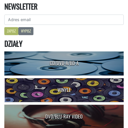
NEWSLETTER
ZAPISZ
WYPISZ
DZIAŁY
CD/DVD-A/BD-A
WINYLE
DVD/BLU-RAY VIDEO