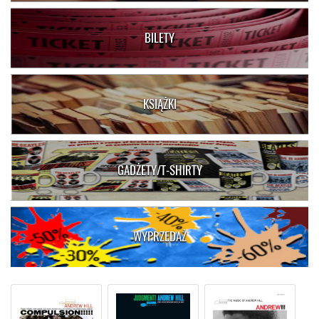
BILETY
KSIĄŻKI
GADŻETY/T-SHIRTY
WYPRZEDAŻ