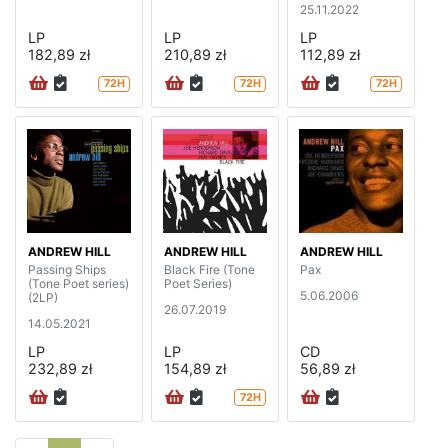
25.11.2022
LP
LP
LP
182,89 zł
210,89 zł
112,89 zł
72H
72H
72H
ANDREW HILL
ANDREW HILL
ANDREW HILL
Passing Ships
Black Fire (Tone
Pax
(Tone Poet series)
Poet Series)
5.06.2006
(2LP)
26.07.2019
14.05.2021
LP
LP
CD
232,89 zł
154,89 zł
56,89 zł
72H