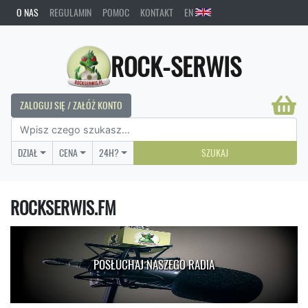
O NAS
REGULAMIN
POMOC
KONTAKT
EN
ROCK-SERWIS
ZALOGUJ SIĘ / ZAŁÓŻ KONTO
DZIAŁ
CENA
24H?
SZUKAJ
ROCKSERWIS.FM
POSŁUCHAJ NASZEGO RADIA