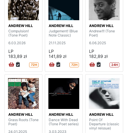
ANDREW HILL
ANDREW HILL
ANDREW HILL
Compulsion!
Judgement! (Blue
Andrew!!! (Tone
(Tone Poet)
Note Classic)
Poet)
6.03.2026
21.11.2025
6.06.2025
LP
LP
LP
183,89 zł
141,89 zł
182,89 zł
72H
72H
24H
ANDREW HILL
ANDREW HILL
ANDREW HILL
Grass Roots (Tone
Dance With Dead
Point Of
Poet)
(Tone Poet series)
Departure (classic
vinyl reissue)
24.01.2025
3.03.2023