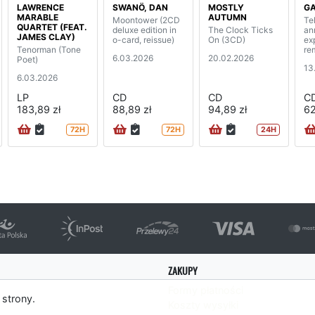
LAWRENCE
SWANÖ, DAN
MOSTLY
G
MARABLE
AUTUMN
Moontower (2CD
Te
QUARTET (FEAT.
deluxe edition in
The Clock Ticks
an
JAMES CLAY)
o-card, reissue)
On (3CD)
ex
Tenorman (Tone
re
6.03.2026
20.02.2026
Poet)
13
6.03.2026
LP
CD
CD
C
183,89 zł
88,89 zł
94,89 zł
62
72H
72H
24H
ZAKUPY
Formy płatności
 strony.
Koszty wysyłki