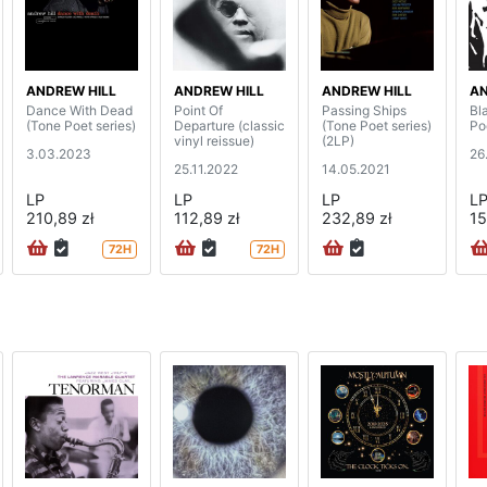
ANDREW HILL
ANDREW HILL
ANDREW HILL
AN
Dance With Dead
Point Of
Passing Ships
Bl
(Tone Poet series)
Departure (classic
(Tone Poet series)
Po
vinyl reissue)
(2LP)
3.03.2023
26
25.11.2022
14.05.2021
LP
LP
LP
L
210,89 zł
112,89 zł
232,89 zł
15
72H
72H