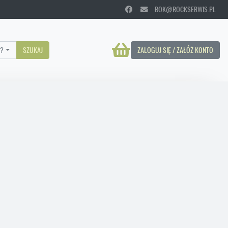
BOK@ROCKSERWIS.PL
?
SZUKAJ
ZALOGUJ SIĘ / ZAŁÓŻ KONTO