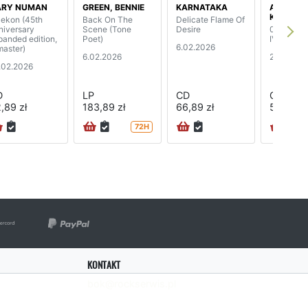
ARY NUMAN
GREEN, BENNIE
KARNATAKA
ANDRZE
KORZYŃS
lekon (45th
Back On The
Delicate Flame Of
niversary
Scene (Tone
Desire
07 zgłoś s
panded edition,
Poet)
IV.
6.02.2026
master)
6.02.2026
28.11.202
.02.2026
D
LP
CD
CD
,89 zł
183,89 zł
66,89 zł
50,89 zł
72H
KONTAKT
bok@rockserwis.pl