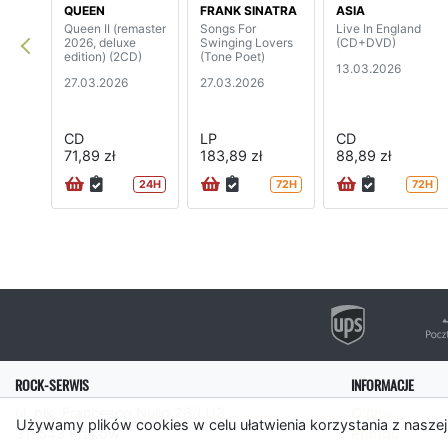
QUEEN
FRANK SINATRA
ASIA
Queen II (remaster
Songs For
Live In England
2026, deluxe
Swinging Lovers
(CD+DVD)
edition) (2CD)
(Tone Poet)
13.03.2026
27.03.2026
27.03.2026
CD
LP
CD
71,89 zł
183,89 zł
88,89 zł
24H
72H
72H
ROCK-SERWIS
INFORMACJE
ul. płk. Francesco Nullo 28/LU3
O nas
Używamy plików cookies w celu ułatwienia korzystania z naszej
31-543 Kraków
Pomoc