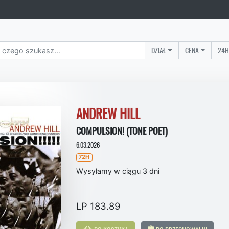
DZIAŁ
CENA
24H
ANDREW HILL
COMPULSION! (TONE POET)
6.03.2026
72H
Wysyłamy w ciągu 3 dni
LP 183.89