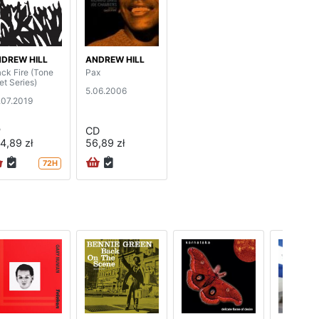
DREW HILL
ANDREW HILL
ack Fire (Tone
Pax
et Series)
5.06.2006
.07.2019
P
CD
4,89 zł
56,89 zł
72H