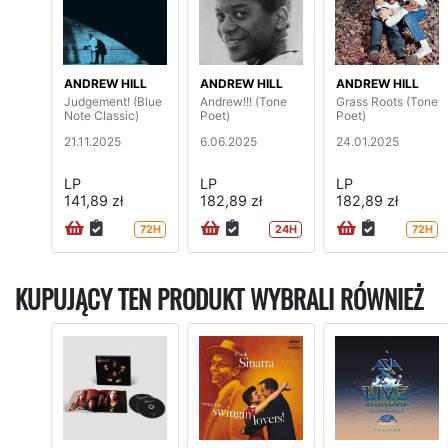
ANDREW HILL
ANDREW HILL
ANDREW HILL
Judgement! (Blue
Andrew!!! (Tone
Grass Roots (Tone
Note Classic)
Poet)
Poet)
21.11.2025
6.06.2025
24.01.2025
LP
LP
LP
141,89 zł
182,89 zł
182,89 zł
72H
24H
72H
KUPUJĄCY TEN PRODUKT WYBRALI RÓWNIEŻ