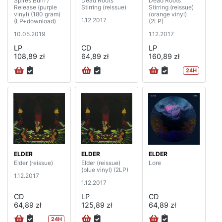
Spires Burn /
Dead Roots
Dead Roots
Release (purple
Stirring (reissue)
Stirring (reissue)
vinyl) (180 gram)
(orange vinyl)
1.12.2017
(LP+download)
(2LP)
10.05.2019
1.12.2017
LP
CD
LP
108,89 zł
64,89 zł
160,89 zł
24H
ELDER
ELDER
ELDER
Elder (reissue)
Elder (reissue)
Lore
(blue vinyl) (2LP)
1.12.2017
1.12.2017
CD
LP
CD
64,89 zł
125,89 zł
64,89 zł
24H