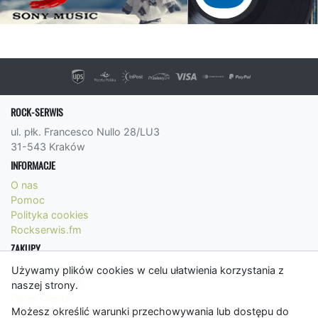
ROCK-SERWIS
ul. płk. Francesco Nullo 28/LU3
31-543 Kraków
INFORMACJE
O nas
Pomoc
Polityka cookies
Rockserwis.fm
ZAKUPY
Formy płatności
Używamy plików cookies w celu ułatwienia korzystania z
Koszty wysyłki
naszej strony.
Panel Klienta
Możesz określić warunki przechowywania lub dostępu do
Regulamin