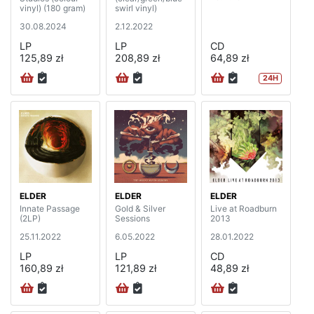
vinyl) (180 gram)
swirl vinyl)
30.08.2024
2.12.2022
LP
LP
CD
125,89 zł
208,89 zł
64,89 zł
24H
ELDER
ELDER
ELDER
Innate Passage
Gold & Silver
Live at Roadburn
(2LP)
Sessions
2013
25.11.2022
6.05.2022
28.01.2022
LP
LP
CD
160,89 zł
121,89 zł
48,89 zł