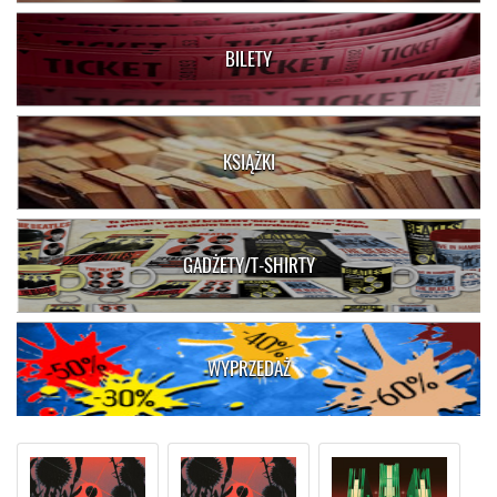
BILETY
KSIĄŻKI
GADŻETY/T-SHIRTY
WYPRZEDAŻ