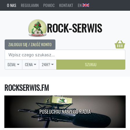
O NAS
REGULAMIN
POMOC
KONTAKT
EN
ROCK-SERWIS
ZALOGUJ SIĘ / ZAŁÓŻ KONTO
DZIAŁ
CENA
24H?
SZUKAJ
ROCKSERWIS.FM
POSŁUCHAJ NASZEGO RADIA