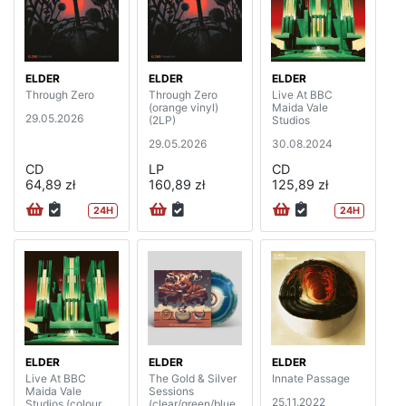
ELDER
ELDER
ELDER
Through Zero
Through Zero
Live At BBC
(orange vinyl)
Maida Vale
29.05.2026
(2LP)
Studios
29.05.2026
30.08.2024
CD
LP
CD
64,89 zł
160,89 zł
125,89 zł
24H
24H
ELDER
ELDER
ELDER
Live At BBC
The Gold & Silver
Innate Passage
Maida Vale
Sessions
25.11.2022
Studios (colour
(clear/green/blue