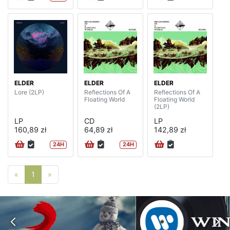
ELDER
ELDER
ELDER
Lore (2LP)
Reflections Of A
Reflections Of A
Floating World
Floating World
(2LP)
LP
CD
LP
160,89 zł
64,89 zł
142,89 zł
24H
24H
Poprzednia strona
Następna strona
«
1
»