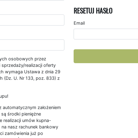
RESETUJ HASŁO
Email
nych osobowych przez
przedaży/realizacji oferty
ych wymaga Ustawa z dnia 29
 (Dz. U. Nr 133, poz. 833) z
upu!
ę z automatycznym założeniem
są środki pieniężne
e realizacji umów kupna-
a na nasz rachunek bankowy
ści zamówienia już po