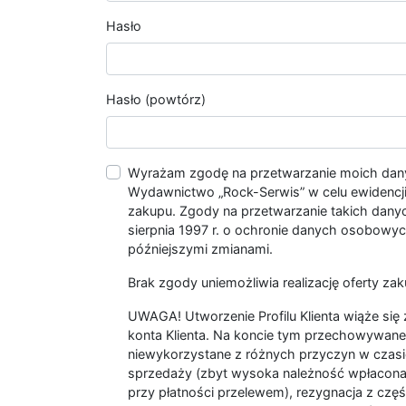
Hasło
Hasło (powtórz)
Wyrażam zgodę na przetwarzanie moich da
Wydawnictwo „Rock-Serwis” w celu ewidencji s
zakupu. Zgody na przetwarzanie takich dan
sierpnia 1997 r. o ochronie danych osobowych
późniejszymi zmianami.
Brak zgody uniemożliwia realizację oferty zak
UWAGA! Utworzenie Profilu Klienta wiąże si
konta Klienta. Na koncie tym przechowywane 
niewykorzystane z różnych przyczyn w czasi
sprzedaży (zbyt wysoka należność wpłacon
przy płatności przelewem), rezygnacja z czę