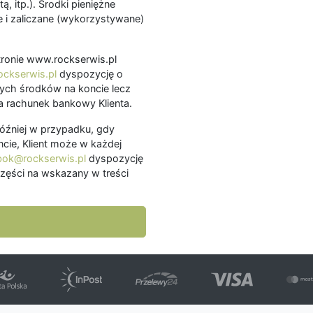
ą, itp.). Środki pieniężne
 i zaliczane (wykorzystywane)
.
 stronie www.rockserwis.pl
ckserwis.pl
dyspozycję o
ch środków na koncie lecz
 rachunek bankowy Klienta.
później w przypadku, gdy
cie, Klient może w każdej
bok@rockserwis.pl
dyspozycję
zęści na wskazany w treści