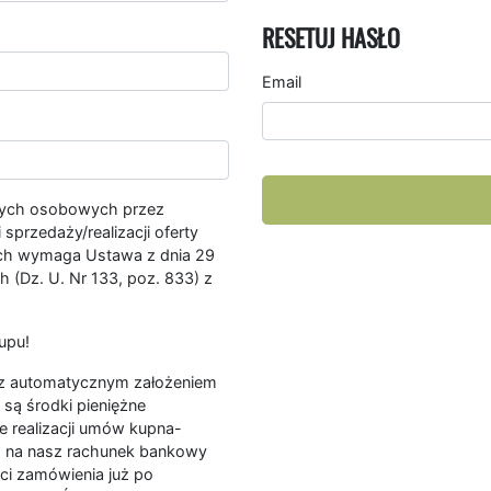
RESETUJ HASŁO
Email
nych osobowych przez
przedaży/realizacji oferty
ych wymaga Ustawa z dnia 29
 (Dz. U. Nr 133, poz. 833) z
upu!
ę z automatycznym założeniem
są środki pieniężne
e realizacji umów kupna-
a na nasz rachunek bankowy
ści zamówienia już po