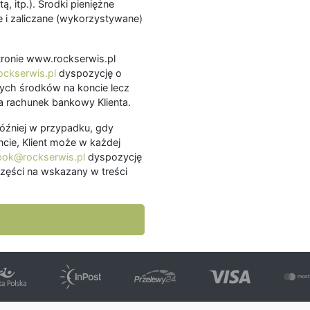
ą, itp.). Środki pieniężne
 i zaliczane (wykorzystywane)
.
 stronie www.rockserwis.pl
ckserwis.pl
dyspozycję o
ch środków na koncie lecz
 rachunek bankowy Klienta.
później w przypadku, gdy
cie, Klient może w każdej
bok@rockserwis.pl
dyspozycję
zęści na wskazany w treści