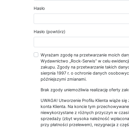
Hasło
Hasło (powtórz)
Wyrażam zgodę na przetwarzanie moich da
Wydawnictwo „Rock-Serwis” w celu ewidencji s
zakupu. Zgody na przetwarzanie takich dan
sierpnia 1997 r. o ochronie danych osobowych
późniejszymi zmianami.
Brak zgody uniemożliwia realizację oferty zak
UWAGA! Utworzenie Profilu Klienta wiąże si
konta Klienta. Na koncie tym przechowywane 
niewykorzystane z różnych przyczyn w czasi
sprzedaży (zbyt wysoka należność wpłacon
przy płatności przelewem), rezygnacja z czę