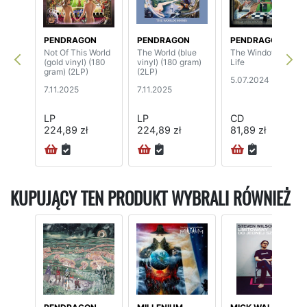
PENDRAGON
PENDRAGON
PENDRAGON
Not Of This World
The World (blue
The Window Of
(gold vinyl) (180
vinyl) (180 gram)
Life
gram) (2LP)
(2LP)
5.07.2024
7.11.2025
7.11.2025
LP
LP
CD
224,89 zł
224,89 zł
81,89 zł
24H
KUPUJĄCY TEN PRODUKT WYBRALI RÓWNIEŻ