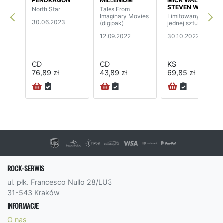
PENDRAGON
MILLENIUM
MICK WALL
STEVEN WILSON
North Star
Tales From
Imaginary Movies
Limitowany do
30.06.2023
(digipak)
jednej sztuki
12.09.2022
30.10.2022
CD
CD
KS
76,89 zł
43,89 zł
69,85 zł
24H
ROCK-SERWIS
ul. płk. Francesco Nullo 28/LU3
31-543 Kraków
INFORMACJE
O nas