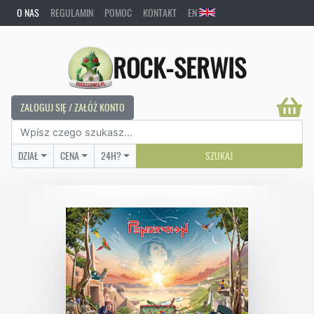
O NAS
REGULAMIN
POMOC
KONTAKT
EN
ROCK-SERWIS
ZALOGUJ SIĘ / ZAŁÓŻ KONTO
DZIAŁ
CENA
24H?
SZUKAJ