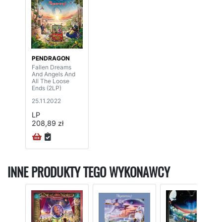
PENDRAGON
Fallen Dreams
And Angels And
All The Loose
Ends (2LP)
25.11.2022
LP
208,89 zł
INNE PRODUKTY TEGO WYKONAWCY