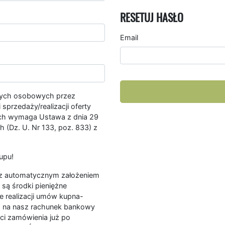
RESETUJ HASŁO
Email
nych osobowych przez
przedaży/realizacji oferty
ych wymaga Ustawa z dnia 29
 (Dz. U. Nr 133, poz. 833) z
upu!
ę z automatycznym założeniem
są środki pieniężne
e realizacji umów kupna-
a na nasz rachunek bankowy
ści zamówienia już po