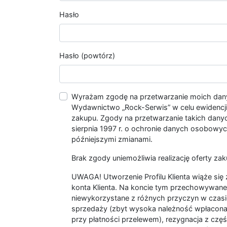
Hasło
Hasło (powtórz)
Wyrażam zgodę na przetwarzanie moich da
Wydawnictwo „Rock-Serwis” w celu ewidencji s
zakupu. Zgody na przetwarzanie takich dan
sierpnia 1997 r. o ochronie danych osobowych
późniejszymi zmianami.
Brak zgody uniemożliwia realizację oferty zak
UWAGA! Utworzenie Profilu Klienta wiąże si
konta Klienta. Na koncie tym przechowywane 
niewykorzystane z różnych przyczyn w czasi
sprzedaży (zbyt wysoka należność wpłacon
przy płatności przelewem), rezygnacja z czę