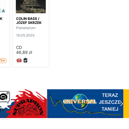
EK
COLIN BASS /
JÓZEF SKRZEK
Planetarium
16.05.2005
CD
46,89 zł
72H