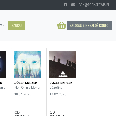
BOK@ROCKSERWIS.PL
?
SZUKAJ
ZALOGUJ SIĘ / ZAŁÓŻ KONTO
EK
JÓZEF SKRZEK
JÓZEF SKRZEK
ania
Non Omnis Moriar
Józefina
18.04.2025
14.02.2025
CD
CD