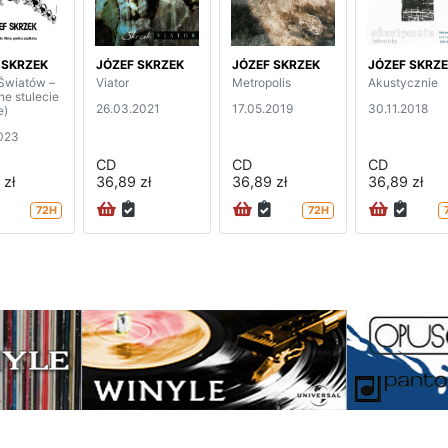
 SKRZEK
JÓZEF SKRZEK
JÓZEF SKRZEK
JÓZEF SKRZ
Światów –
Viator
Metropolis
Akustycznie
ne stulecie
26.03.2021
17.05.2019
30.11.2018
e)
023
CD
CD
CD
 zł
36,89 zł
36,89 zł
36,89 zł
72H
72H
na