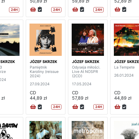
 zł
50,89 zł
59,89 zł
52,89 zł
24H
24H
24H
 SKRZEK
JÓZEF SKRZEK
JÓZEF SKRZEK
JÓZEF SKRZ
13
Pamiętnik
Odyseja miłości.
La Tempete
trze
Karoliny (reissue
Live At NOSPR
26.01.2024
2024)
(2CD)
2024
27.09.2024
17.05.2024
CD
CD
CD
 zł
44,89 zł
57,89 zł
44,89 zł
24H
24H