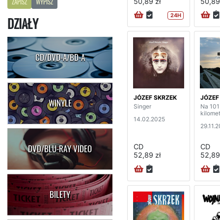
50,89 zł
50,89
ZAPISZ
WYPISZ
24H
DZIAŁY
CD/DVD-A/BD-A
JÓZEF SKRZEK
JÓZEF
WINYLE
Singer
Na 10
kilome
14.02.2025
29.11.
CD
CD
DVD/BLU-RAY VIDEO
52,89 zł
52,89
BILETY