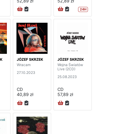
52,89 zł
52,89 zł
24H
EK
JÓZEF SKRZEK
JÓZEF SKRZEK
Wracam
Wojna Światów
Live (2CD)
27.10.2023
25.08.2023
CD
CD
40,89 zł
57,89 zł