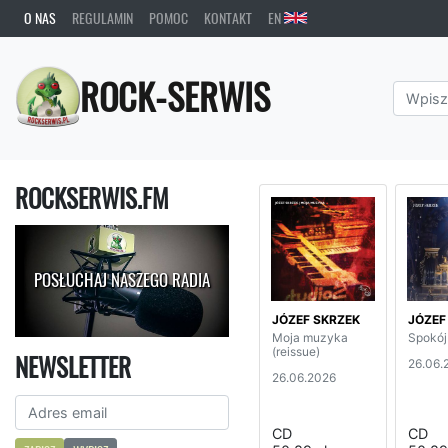
O NAS
REGULAMIN
POMOC
KONTAKT
EN
ROCK-SERWIS
ROCKSERWIS.FM
POSŁUCHAJ NASZEGO RADIA
JÓZEF SKRZEK
JÓZEF
Moja muzyka
Spokój
(reissue)
NEWSLETTER
26.06.
26.06.2026
CD
CD