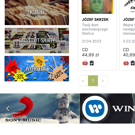
KSIĄŻKI
JÓZEF SKRZEK
JÓZEF
Twój dom
Wojna 
wschodzącego
następ
Słońca
(reissu
GADŻETY/T-SHIRTY
21.04.2023
3.02.2
CD
CD
44,89 zł
40,89
WYPRZEDAŻ
Poprzednia strona
Następna stro
«
1
»