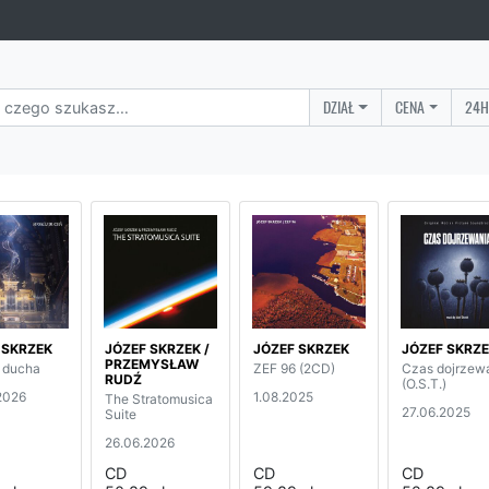
DZIAŁ
CENA
24H
 SKRZEK
JÓZEF SKRZEK /
JÓZEF SKRZEK
JÓZEF SKRZ
PRZEMYSŁAW
 ducha
ZEF 96 (2CD)
Czas dojrzew
RUDŹ
(O.S.T.)
2026
1.08.2025
The Stratomusica
27.06.2025
Suite
26.06.2026
CD
CD
CD