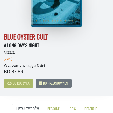
BLUE OYSTER CULT
A LONG DAY’S NIGHT
4.12.2020
72H
Wysyłamy w ciągu 3 dni
BD 87.89
DO KOSZYKA
DO PRZECHOWALNI
LISTA UTWORÓW
PERSONEL
OPIS
RECENZJE