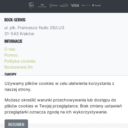
ROCK-SERWIS
ul. płk. Francesco Nullo 28/LU3
31-543 Kraków
INFORMACJE
O nas
Pomoc
Polityka cookies
Rockserwis.fm
ZAKUPY
Formy płatności
Używamy plików cookies w celu ułatwienia korzystania z
Koszty wysyłki
naszej strony.
Panel Klienta
Możesz określić warunki przechowywania lub dostępu do
Regulamin
plików cookies w Twojej przeglądarce. Brak zmiany ustawień
KONTAKT
przeglądarki oznacza zgodę na ich wykorzystywanie.
bok@rockserwis.pl
ROZUMIEM