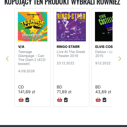
KUPUJĄCY TEN PRODUKT WYBRALI RÓWNIEŻ
V/A
RINGO STARR
ELVIS COSTELLO
Teenage
Live At The Greek
Detour – Liverpool
Glampage - Can
Theater 2019
2015
The Glam 2 (4CD
23.12.2022
9.12.2022
boxset)
4.09.2026
CD
BD
BD
141,89 zł
71,89 zł
43,89 zł