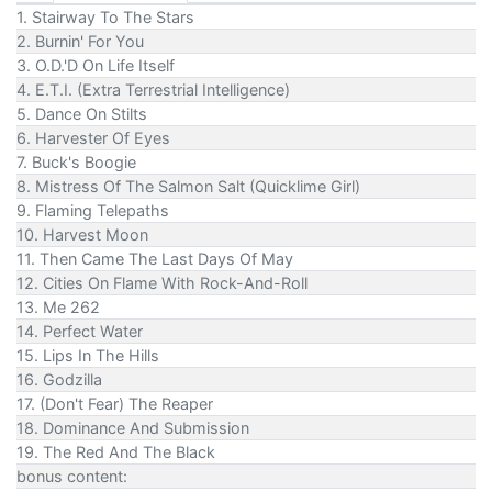
1. Stairway To The Stars
2. Burnin' For You
3. O.D.'D On Life Itself
4. E.T.I. (Extra Terrestrial Intelligence)
5. Dance On Stilts
6. Harvester Of Eyes
7. Buck's Boogie
8. Mistress Of The Salmon Salt (Quicklime Girl)
9. Flaming Telepaths
10. Harvest Moon
11. Then Came The Last Days Of May
12. Cities On Flame With Rock-And-Roll
13. Me 262
14. Perfect Water
15. Lips In The Hills
16. Godzilla
17. (Don't Fear) The Reaper
18. Dominance And Submission
19. The Red And The Black
bonus content: