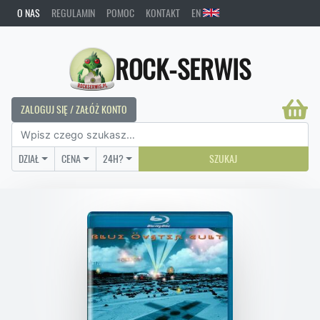
O NAS
REGULAMIN
POMOC
KONTAKT
EN
ROCK-SERWIS
ZALOGUJ SIĘ / ZAŁÓŻ KONTO
DZIAŁ
CENA
24H?
SZUKAJ