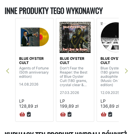
INNE PRODUKTY TEGO WYKONAWCY
BLUE OYSTER
BLUE OYSTER
BLUE OYSTER
CULT
CULT
CULT
Agents of Fortune
Don't Fear the
Blue Oyster Cult
(50th anniversary
Reaper: the Best
(180 grams,
edition)
of Blue Oyster
audiophile vinyl)
Cult (180 grams,
(Music On Vinyl
14.08.2026
crystal clear &
edition)
marbled vinyl)
27.03.2026
12.09.2025
(2LP)
LP
LP
LP
128,89 zł
199,89 zł
136,89 zł