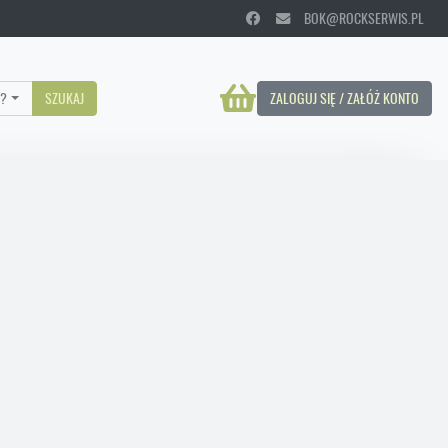
BOK@ROCKSERWIS.PL
?
SZUKAJ
ZALOGUJ SIĘ / ZAŁÓŻ KONTO