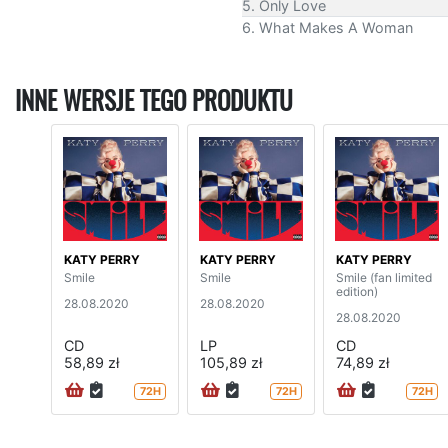
5. Only Love
6. What Makes A Woman
INNE WERSJE TEGO PRODUKTU
KATY PERRY
KATY PERRY
KATY PERRY
Smile
Smile
Smile (fan limited
edition)
28.08.2020
28.08.2020
28.08.2020
CD
LP
CD
58,89 zł
105,89 zł
74,89 zł
72H
72H
72H