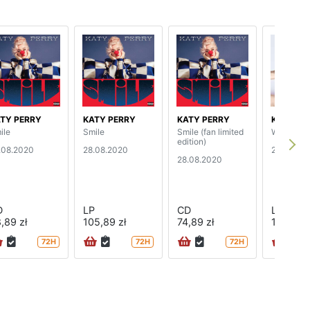
TY PERRY
KATY PERRY
KATY PERRY
KATY PE
ile
Smile
Smile (fan limited
Witness (
edition)
.08.2020
28.08.2020
29.09.20
28.08.2020
D
LP
CD
LP
,89 zł
105,89 zł
74,89 zł
140,89 z
72H
72H
72H