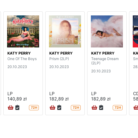
KATY PERRY
KATY PERRY
KATY PERRY
KA
One Of The Boys
Prism (2LP)
Teenage Dream
Sm
(2LP)
20.10.2023
20.10.2023
28
20.10.2023
LP
LP
LP
C
140,89 zł
182,89 zł
182,89 zł
58
72H
72H
72H