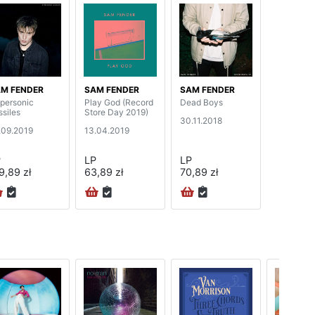
M FENDER
SAM FENDER
SAM FENDER
personic
Play God (Record
Dead Boys
ssiles
Store Day 2019)
30.11.2018
.09.2019
13.04.2019
P
LP
LP
9,89 zł
63,89 zł
70,89 zł