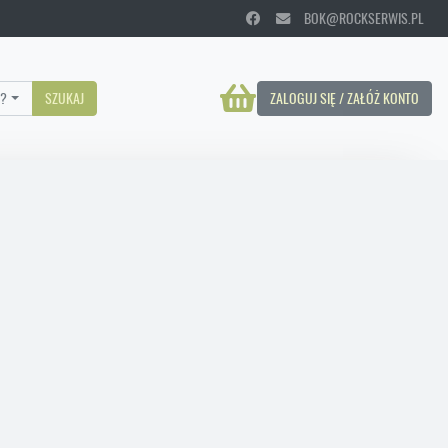
BOK@ROCKSERWIS.PL
?
SZUKAJ
ZALOGUJ SIĘ / ZAŁÓŻ KONTO