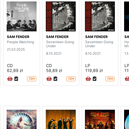
SAM FENDER
SAM FENDER
SAM FENDER
SA
People Watching
Seventeen Going
Seventeen Going
Hy
Under
Under
Mi
21.02.2025
8.10.2021
8.10.2021
13
CD
CD
LP
L
62,89 zł
58,89 zł
119,89 zł
11
72H
72H
72H