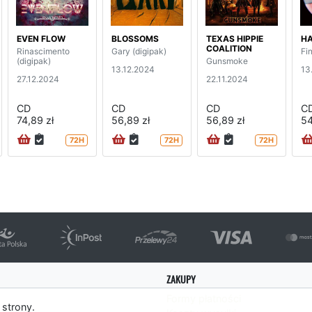
EVEN FLOW
BLOSSOMS
TEXAS HIPPIE
HA
COALITION
Rinascimento
Gary (digipak)
Fi
(digipak)
Gunsmoke
13.12.2024
13
27.12.2024
22.11.2024
CD
CD
CD
C
74,89 zł
56,89 zł
56,89 zł
54
72H
72H
72H
ZAKUPY
Formy płatności
 strony.