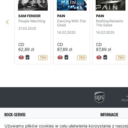
SAM FENDER
PAIN
PAIN
People Watching
Dancing With The
Nothing Remains
Dead
The Same
21.02.2025
14.02.2025
14.02.2025
CD
CD
CD
62,89 zł
87,89 zł
87,89 zł
72H
72H
72H
ROCK-SERWIS
INFORMACJE
ul. płk. Francesco Nullo 28/LU3
O nas
Używamy plików cookies w celu ułatwienia korzystania z naszej