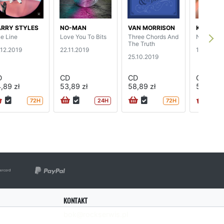
RRY STYLES
NO-MAN
VAN MORRISON
KIM GOR
ne Line
Love You To Bits
Three Chords And
No Home 
The Truth
.12.2019
22.11.2019
11.10.201
25.10.2019
D
CD
CD
CD
,89 zł
53,89 zł
58,89 zł
59,89 zł
72H
24H
72H
KONTAKT
bok@rockserwis.pl