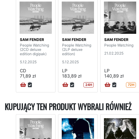
SAM FENDER
SAM FENDER
SAM FENDER
People Watching
People Watching
People Watching
(2CD deluxe
(2LP deluxe
21.02.2025
edition digipak)
edition)
5.12.2025
5.12.2025
CD
LP
LP
71,89 zł
183,89 zł
140,89 zł
24H
72H
KUPUJĄCY TEN PRODUKT WYBRALI RÓWNIEŻ