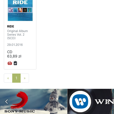
RIDE
Original Album
Series Vol. 2
(5CD)
29.01.2016
CD
63,89 zł
Poprzednia strona
Następna strona
«
1
»