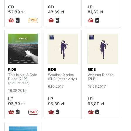
CD
CD
LP
52,89 zł
48,89 zł
81,89 zł
72H
RIDE
RIDE
RIDE
This Is Not A Safe
Weather Diaries
Weather Diaries
Place (2LP)
(2LP) (clear vinyl)
(2LP)
(picture disc)
6.10.2017
16.06.2017
16.08.2019
LP
LP
LP
96,89 zł
95,89 zł
95,89 zł
24H