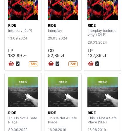
RIDE
RIDE
RIDE
Interplay (2LP)
Interplay
Interplay (colored
vinyl) (2LP)
13.09.2024
29.03.2024
29.03.2024
LP
CD
LP
132,89 zł
52,89 zł
132,89 zł
72H
72H
RIDE
RIDE
RIDE
This Is Not A Safe
This Is Not A Safe
This Is Not A Safe
Place
Place
Place (2LP)
30.09.2022
16.08.2019
16.08.2019