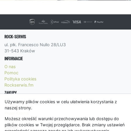
ROCK-SERWIS
ul. płk. Francesco Nullo 28/LU3
31-543 Kraków
INFORMACJE
O nas
Pomoc
Polityka cookies
Rockserwis.fm
ZAKUPY
Formy płatności
Używamy plików cookies w celu ułatwienia korzystania z
Koszty wysyłki
naszej strony.
Panel Klienta
Możesz określić warunki przechowywania lub dostępu do
Regulamin
plików cookies w Twojej przeglądarce. Brak zmiany ustawień
KONTAKT
przeglądarki oznacza zgodę na ich wykorzystywanie.