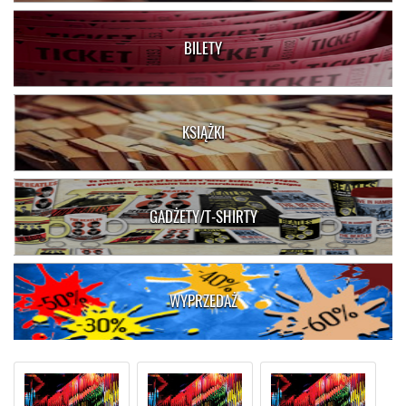
BILETY
KSIĄŻKI
GADŻETY/T-SHIRTY
WYPRZEDAŻ