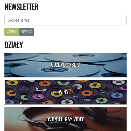
NEWSLETTER
ZAPISZ
WYPISZ
DZIAŁY
CD/DVD-A/BD-A
WINYLE
DVD/BLU-RAY VIDEO