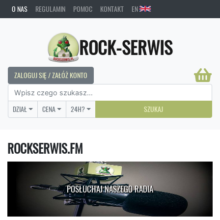
O NAS
REGULAMIN
POMOC
KONTAKT
EN
ROCK-SERWIS
ZALOGUJ SIĘ / ZAŁÓŻ KONTO
DZIAŁ
CENA
24H?
SZUKAJ
ROCKSERWIS.FM
POSŁUCHAJ NASZEGO RADIA