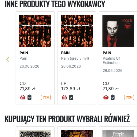
INNE PRODUKTY TEGO WYKONAWCY
PAIN
PAIN
PAIN
Pain
Pain (grey vinyl)
Psalms Of
Extinction
26.06.2026
26.06.2026
26.06.2026
CD
LP
CD
71,89 zł
173,89 zł
71,89 zł
72H
72H
KUPUJĄCY TEN PRODUKT WYBRALI RÓWNIEŻ