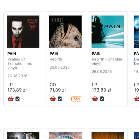
PAIN
PAIN
PAIN
PA
Psalms Of
Rebirth
Rebirth (light blue
Da
Extinction (red
vinyl)
De
26.06.2026
vinyl)
26.06.2026
14
26.06.2026
LP
CD
LP
L
173,89 zł
71,89 zł
173,89 zł
19
72H