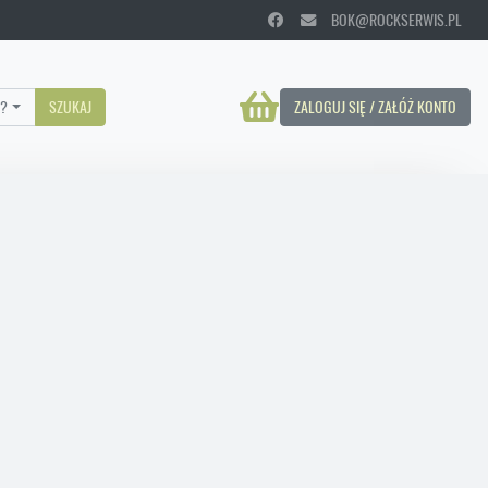
BOK@ROCKSERWIS.PL
?
SZUKAJ
ZALOGUJ SIĘ / ZAŁÓŻ KONTO