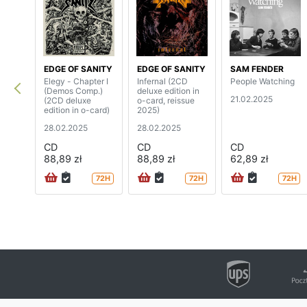
EDGE OF SANITY
EDGE OF SANITY
SAM FENDER
Elegy - Chapter I
Infernal (2CD
People Watching
(Demos Comp.)
deluxe edition in
21.02.2025
(2CD deluxe
o-card, reissue
edition in o-card)
2025)
28.02.2025
28.02.2025
CD
CD
CD
88,89 zł
88,89 zł
62,89 zł
72H
72H
72H