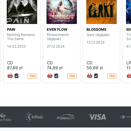
PAIN
EVEN FLOW
BLOSSOMS
ED
Nothing Remains
Rinascimento
Gary (digipak)
Th
The Same
(digipak)
So
13.12.2024
14.02.2025
27.12.2024
6.
CD
CD
CD
L
87,89 zł
74,89 zł
56,89 zł
11
72H
72H
72H