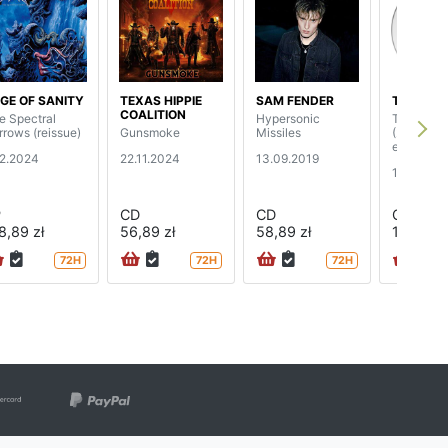
GE OF SANITY
TEXAS HIPPIE
SAM FENDER
THE MIS
COALITION
e Spectral
Hypersonic
The Brigh
rrows (reissue)
Gunsmoke
Missiles
(2CD del
edition)
12.2024
22.11.2024
13.09.2019
14.10.201
P
CD
CD
CD
8,89 zł
56,89 zł
58,89 zł
125,89 z
72H
72H
72H