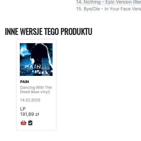
14. Nothing - Epic Version (R
15. Bye/Die - In Your Face Ve
INNE WERSJE TEGO PRODUKTU
PAIN
Dancing With The
Dead (blue vinyl)
14.02.2025
LP
191,89 zł