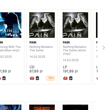
IN
PAIN
PAIN
PAIN
ncing With The
Nothing Remains
Nothing Remains
I Am (mar
ad (blue vinyl)
The Same
The Same (silver
vinyl)
vinyl)
.02.2025
14.02.2025
17.05.20
14.02.2025
P
CD
LP
LP
1,89 zł
87,89 zł
191,89 zł
109,89 z
72H