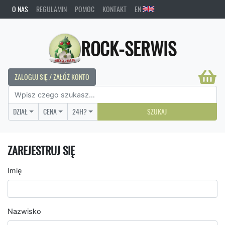
O NAS
REGULAMIN
POMOC
KONTAKT
EN
ROCK-SERWIS
ZALOGUJ SIĘ / ZAŁÓŻ KONTO
DZIAŁ
CENA
24H?
SZUKAJ
ZAREJESTRUJ SIĘ
Imię
Nazwisko