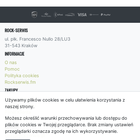
ROCK-SERWIS
ul. płk. Francesco Nullo 28/LU3
31-543 Kraków
INFORMACJE
O nas
Pomoc
Polityka cookies
Rockserwis.fm
ZAKUPY
Formy płatności
Używamy plików cookies w celu ułatwienia korzystania z
Koszty wysyłki
naszej strony.
Panel Klienta
Możesz określić warunki przechowywania lub dostępu do
Regulamin
plików cookies w Twojej przeglądarce. Brak zmiany ustawień
KONTAKT
przeglądarki oznacza zgodę na ich wykorzystywanie.
bok@rockserwis.pl