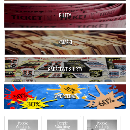
BILETY
KSIĄŻKI
GADŻETY/T-SHIRTY
WYPRZEDAŻ