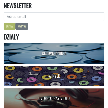
NEWSLETTER
ZAPISZ
WYPISZ
DZIAŁY
CD/DVD-A/BD-A
WINYLE
DVD/BLU-RAY VIDEO