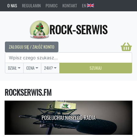
O NAS
REGULAMIN
POMOC
KONTAKT
EN
ROCK-SERWIS
ZALOGUJ SIĘ / ZAŁÓŻ KONTO
DZIAŁ
CENA
24H?
SZUKAJ
ROCKSERWIS.FM
POSŁUCHAJ NASZEGO RADIA