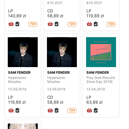
8.10.2021
8.10.2021
LP
CD
LP
140,89 zł
58,89 zł
119,89 zł
72H
72H
72H
SAM FENDER
SAM FENDER
SAM FENDER
Hypersonic
Hypersonic
Play God (Record
Missiles
Missiles
Store Day 2019)
13.09.2019
13.09.2019
13.04.2019
LP
CD
LP
119,89 zł
58,89 zł
63,89 zł
72H