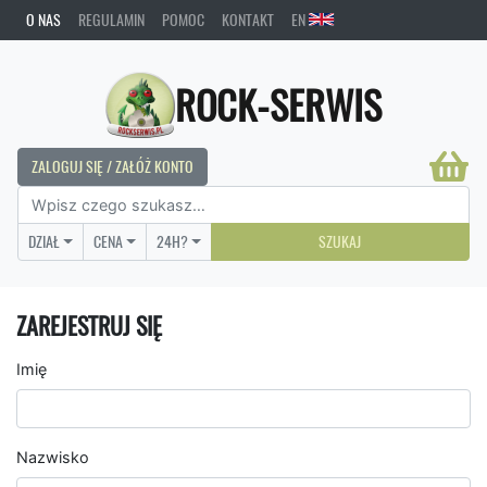
O NAS
REGULAMIN
POMOC
KONTAKT
EN
ROCK-SERWIS
ZALOGUJ SIĘ / ZAŁÓŻ KONTO
DZIAŁ
CENA
24H?
SZUKAJ
ZAREJESTRUJ SIĘ
Imię
Nazwisko