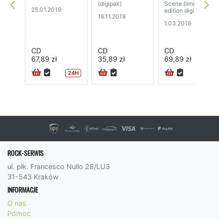
(digipak)
Scene (limited
25.01.2019
edition digipak)
16.11.2018
1.03.2019
CD
CD
CD
67,89 zł
35,89 zł
69,89 zł
24H
72H
ROCK-SERWIS
ul. płk. Francesco Nullo 28/LU3
31-543 Kraków
INFORMACJE
O nas
Pomoc