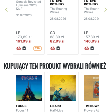
/ STEVE
/ STEVE
Genesis Revisited
ROTHERY
ROTHERY
I (reissue 2026)
(2LP)
The Roaring
The Roaring
Waves
Waves
31.07.2026
28.08.2026
28.08.2026
LP
CD
LP
173,89 zł
88,89 zł
157,89 zł
161,99 zł
82,99 zł
146,99 zł
72H
KUPUJĄCY TEN PRODUKT WYBRALI RÓWNIEŻ
FOCUS
LIZARD
TIM BOWNESS
Focus 11
Half-Live
Flowers At The