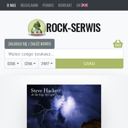
O NAS
REGULAMIN
POMOC
KONTAKT
EN
ROCK-SERWIS
ZALOGUJ SIĘ / ZAŁÓŻ KONTO
DZIAŁ
CENA
24H?
SZUKAJ