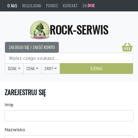
O NAS
REGULAMIN
POMOC
KONTAKT
EN
ROCK-SERWIS
ZALOGUJ SIĘ / ZAŁÓŻ KONTO
DZIAŁ
CENA
24H?
SZUKAJ
ZAREJESTRUJ SIĘ
Imię
Nazwisko