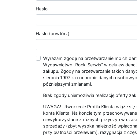
Hasło
Hasło (powtórz)
Wyrażam zgodę na przetwarzanie moich da
Wydawnictwo „Rock-Serwis” w celu ewidencji s
zakupu. Zgody na przetwarzanie takich dan
sierpnia 1997 r. o ochronie danych osobowych
późniejszymi zmianami.
Brak zgody uniemożliwia realizację oferty zak
UWAGA! Utworzenie Profilu Klienta wiąże si
konta Klienta. Na koncie tym przechowywane 
niewykorzystane z różnych przyczyn w czasi
sprzedaży (zbyt wysoka należność wpłacon
przy płatności przelewem), rezygnacja z czę