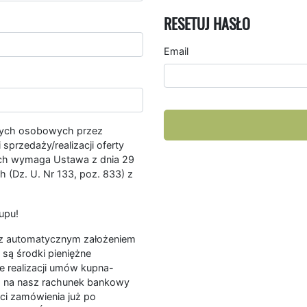
RESETUJ HASŁO
Email
nych osobowych przez
przedaży/realizacji oferty
ych wymaga Ustawa z dnia 29
 (Dz. U. Nr 133, poz. 833) z
upu!
ę z automatycznym założeniem
są środki pieniężne
e realizacji umów kupna-
a na nasz rachunek bankowy
ści zamówienia już po