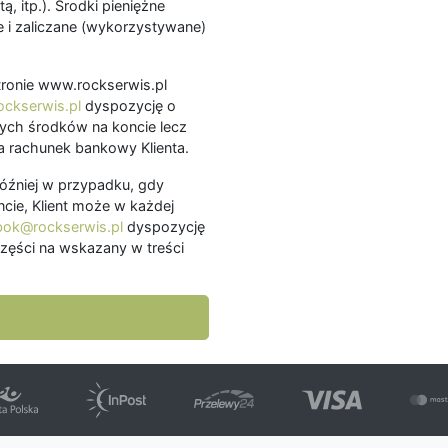
ą, itp.). Środki pieniężne
 i zaliczane (wykorzystywane)
.
 stronie www.rockserwis.pl
ckserwis.pl
dyspozycję o
ch środków na koncie lecz
 rachunek bankowy Klienta.
później w przypadku, gdy
cie, Klient może w każdej
bok@rockserwis.pl
dyspozycję
zęści na wskazany w treści