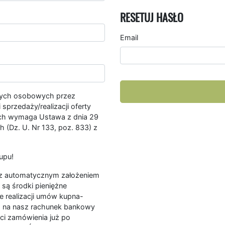
RESETUJ HASŁO
Email
nych osobowych przez
przedaży/realizacji oferty
ych wymaga Ustawa z dnia 29
 (Dz. U. Nr 133, poz. 833) z
upu!
ę z automatycznym założeniem
są środki pieniężne
e realizacji umów kupna-
a na nasz rachunek bankowy
ści zamówienia już po