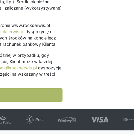
ą, itp.). Środki pieniężne
 i zaliczane (wykorzystywane)
.
 stronie www.rockserwis.pl
ckserwis.pl
dyspozycję o
ch środków na koncie lecz
 rachunek bankowy Klienta.
później w przypadku, gdy
cie, Klient może w każdej
bok@rockserwis.pl
dyspozycję
zęści na wskazany w treści