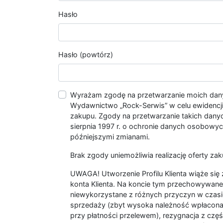
Hasło
Hasło (powtórz)
Wyrażam zgodę na przetwarzanie moich da
Wydawnictwo „Rock-Serwis” w celu ewidencji s
zakupu. Zgody na przetwarzanie takich dan
sierpnia 1997 r. o ochronie danych osobowych
późniejszymi zmianami.
Brak zgody uniemożliwia realizację oferty zak
UWAGA! Utworzenie Profilu Klienta wiąże si
konta Klienta. Na koncie tym przechowywane 
niewykorzystane z różnych przyczyn w czasi
sprzedaży (zbyt wysoka należność wpłacon
przy płatności przelewem), rezygnacja z czę