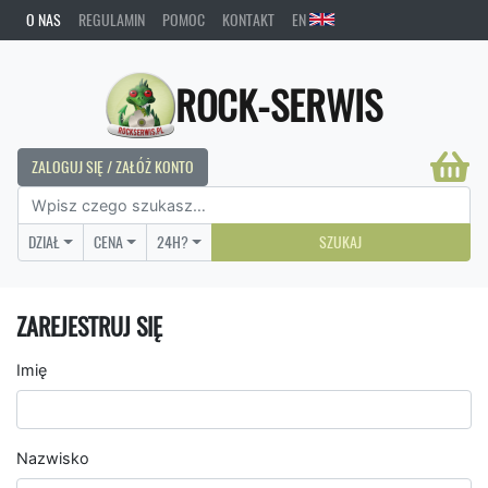
O NAS
REGULAMIN
POMOC
KONTAKT
EN
ROCK-SERWIS
ZALOGUJ SIĘ / ZAŁÓŻ KONTO
DZIAŁ
CENA
24H?
SZUKAJ
ZAREJESTRUJ SIĘ
Imię
Nazwisko