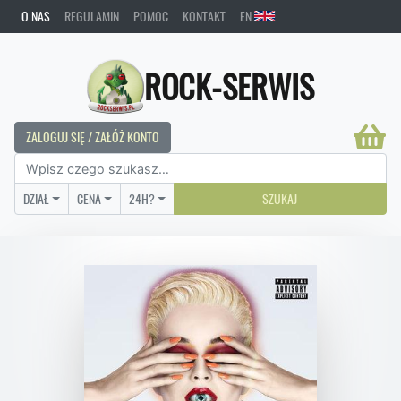
O NAS
REGULAMIN
POMOC
KONTAKT
EN
ROCK-SERWIS
ZALOGUJ SIĘ / ZAŁÓŻ KONTO
DZIAŁ
CENA
24H?
SZUKAJ