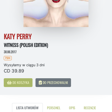
KATY PERRY
WITNESS (POLISH EDITION)
30.06.2017
72H
Wysyłamy w ciągu 3 dni
CD 39.89
DO KOSZYKA
DO PRZECHOWALNI
LISTA UTWORÓW
PERSONEL
OPIS
RECENZJE