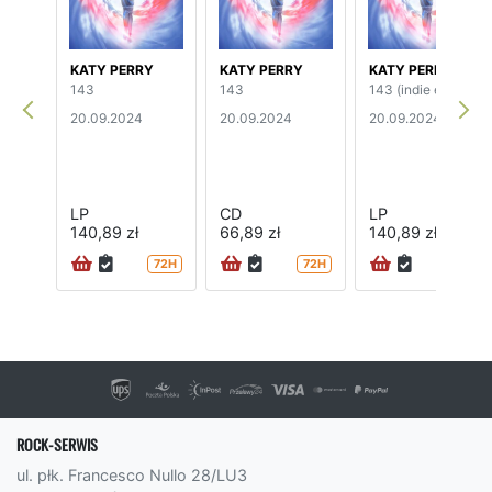
KATY PERRY
KATY PERRY
KATY PERRY
143
143
143 (indie edition)
20.09.2024
20.09.2024
20.09.2024
LP
CD
LP
140,89 zł
66,89 zł
140,89 zł
72H
72H
ROCK-SERWIS
ul. płk. Francesco Nullo 28/LU3