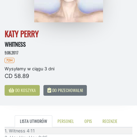
KATY PERRY
WHITNESS
9.06.2017
72H
Wysyłamy w ciągu 3 dni
CD 58.89
DO KOSZYKA
DO PRZECHOWALNI
LISTA UTWORÓW
PERSONEL
OPIS
RECENZJE
1. Witness 4:11