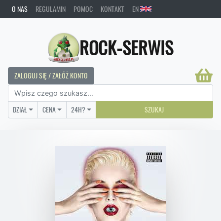
O NAS
REGULAMIN
POMOC
KONTAKT
EN
ROCK-SERWIS
ZALOGUJ SIĘ / ZAŁÓŻ KONTO
DZIAŁ
CENA
24H?
SZUKAJ