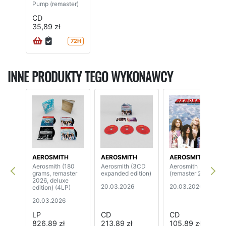
Pump (remaster)
CD
35,89 zł
72H
INNE PRODUKTY TEGO WYKONAWCY
AEROSMITH
AEROSMITH
AEROSMITH
Aerosmith (180
Aerosmith (3CD
Aerosmith
grams, remaster
expanded edition)
(remaster 2026)
2026, deluxe
20.03.2026
20.03.2026
edition) (4LP)
20.03.2026
LP
CD
CD
826,89 zł
213,89 zł
105,89 zł