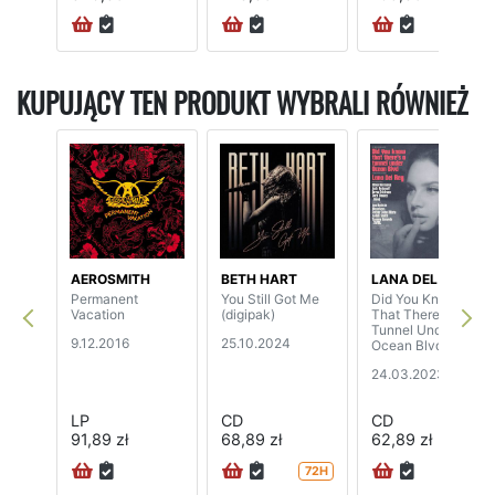
KUPUJĄCY TEN PRODUKT WYBRALI RÓWNIEŻ
AEROSMITH
BETH HART
LANA DEL REY
Permanent
You Still Got Me
Did You Know
Vacation
(digipak)
That There's A
Tunnel Under
9.12.2016
25.10.2024
Ocean Blvd.
24.03.2023
LP
CD
CD
91,89 zł
68,89 zł
62,89 zł
72H
72H