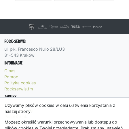
ROCK-SERWIS
ul. płk. Francesco Nullo 28/LU3
31-543 Kraków
INFORMACJE
O nas
Pomoc
Polityka cookies
Rockserwis.fm
ZAKUPY
Formy płatności
Używamy plików cookies w celu ułatwienia korzystania z
Koszty wysyłki
naszej strony.
Panel Klienta
Możesz określić warunki przechowywania lub dostępu do
Regulamin
plików cookies w Twojej przeglądarce. Brak zmiany ustawień