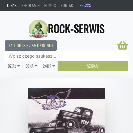
O NAS
REGULAMIN
POMOC
KONTAKT
EN
ROCK-SERWIS
ZALOGUJ SIĘ / ZAŁÓŻ KONTO
DZIAŁ
CENA
24H?
SZUKAJ