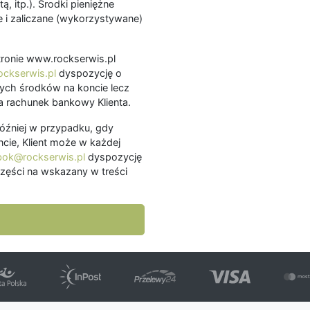
ą, itp.). Środki pieniężne
 i zaliczane (wykorzystywane)
.
 stronie www.rockserwis.pl
ckserwis.pl
dyspozycję o
ch środków na koncie lecz
 rachunek bankowy Klienta.
później w przypadku, gdy
cie, Klient może w każdej
bok@rockserwis.pl
dyspozycję
zęści na wskazany w treści