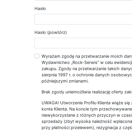
Hasło
Hasło (powtórz)
Wyrażam zgodę na przetwarzanie moich da
Wydawnictwo „Rock-Serwis” w celu ewidencji s
zakupu. Zgody na przetwarzanie takich dan
sierpnia 1997 r. o ochronie danych osobowych
późniejszymi zmianami.
Brak zgody uniemożliwia realizację oferty zak
UWAGA! Utworzenie Profilu Klienta wiąże si
konta Klienta. Na koncie tym przechowywane 
niewykorzystane z różnych przyczyn w czasi
sprzedaży (zbyt wysoka należność wpłacon
przy płatności przelewem), rezygnacja z czę