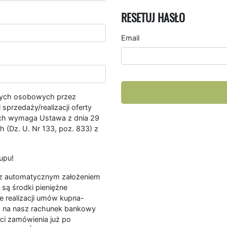
RESETUJ HASŁO
Email
nych osobowych przez
przedaży/realizacji oferty
ych wymaga Ustawa z dnia 29
 (Dz. U. Nr 133, poz. 833) z
upu!
ę z automatycznym założeniem
są środki pieniężne
e realizacji umów kupna-
a na nasz rachunek bankowy
ści zamówienia już po