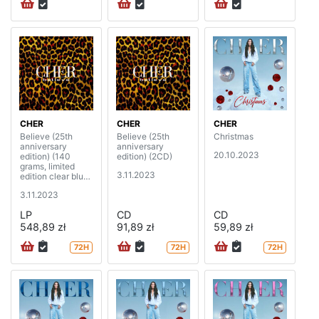
CHER
CHER
CHER
Believe (25th
Believe (25th
Christmas
anniversary
anniversary
20.10.2023
edition) (140
edition) (2CD)
grams, limited
3.11.2023
edition clear blue
vinyl) (3LP)
3.11.2023
LP
CD
CD
548,89 zł
91,89 zł
59,89 zł
72H
72H
72H