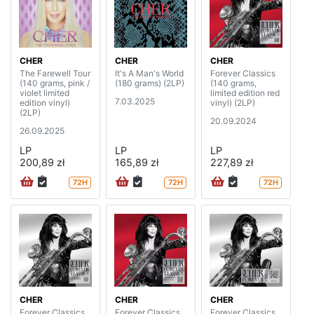
CHER
CHER
CHER
The Farewell Tour
It's A Man's World
Forever Classics
(140 grams, pink /
(180 grams) (2LP)
(140 grams,
violet limited
limited edition red
7.03.2025
edition vinyl)
vinyl) (2LP)
(2LP)
20.09.2024
26.09.2025
LP
LP
LP
200,89 zł
165,89 zł
227,89 zł
72H
72H
72H
CHER
CHER
CHER
Forever Classics
Forever Classics
Forever Classics