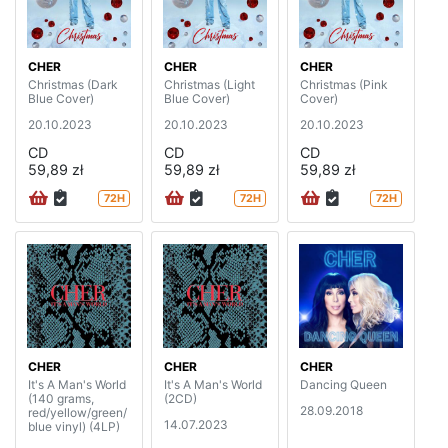
CHER
CHER
CHER
Christmas (Dark
Christmas (Light
Christmas (Pink
Blue Cover)
Blue Cover)
Cover)
20.10.2023
20.10.2023
20.10.2023
CD
CD
CD
59,89 zł
59,89 zł
59,89 zł
72H
72H
72H
CHER
CHER
CHER
It's A Man's World
It's A Man's World
Dancing Queen
(140 grams,
(2CD)
28.09.2018
red/yellow/green/
14.07.2023
blue vinyl) (4LP)