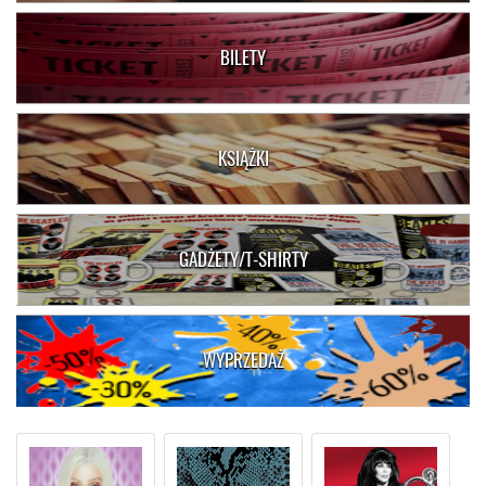
BILETY
KSIĄŻKI
GADŻETY/T-SHIRTY
WYPRZEDAŻ