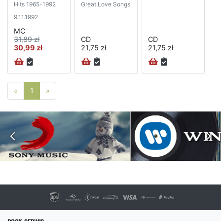
Hits 1965-1992
Great Love Songs
9.11.1992
MC
31,89 zł
CD
CD
30,99 zł
21,75 zł
21,75 zł
Poprzednia strona
Następna strona
«
1
»