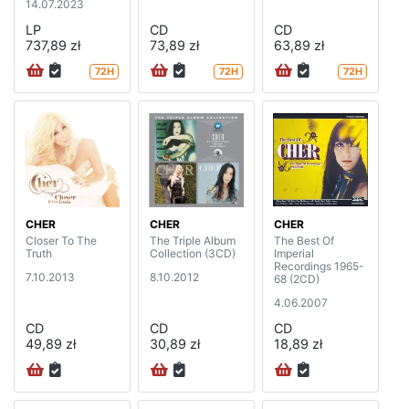
14.07.2023
LP
CD
CD
737,89 zł
73,89 zł
63,89 zł
72H
72H
72H
CHER
CHER
CHER
Closer To The
The Triple Album
The Best Of
Truth
Collection (3CD)
Imperial
Recordings 1965-
7.10.2013
8.10.2012
68 (2CD)
4.06.2007
CD
CD
CD
49,89 zł
30,89 zł
18,89 zł