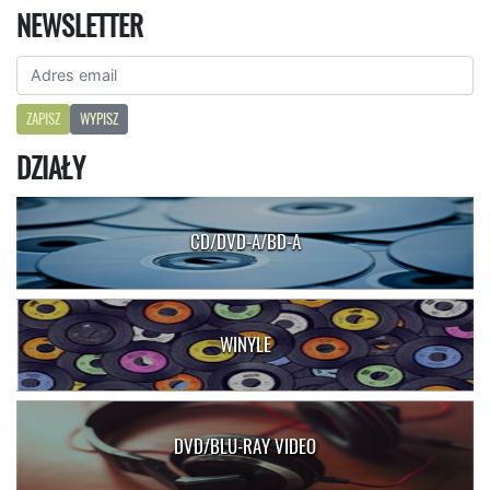
NEWSLETTER
ZAPISZ
WYPISZ
DZIAŁY
CD/DVD-A/BD-A
WINYLE
DVD/BLU-RAY VIDEO