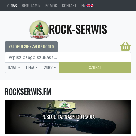
O NAS
REGULAMIN
POMOC
KONTAKT
EN
ROCK-SERWIS
ZALOGUJ SIĘ / ZAŁÓŻ KONTO
DZIAŁ
CENA
24H?
SZUKAJ
ROCKSERWIS.FM
POSŁUCHAJ NASZEGO RADIA