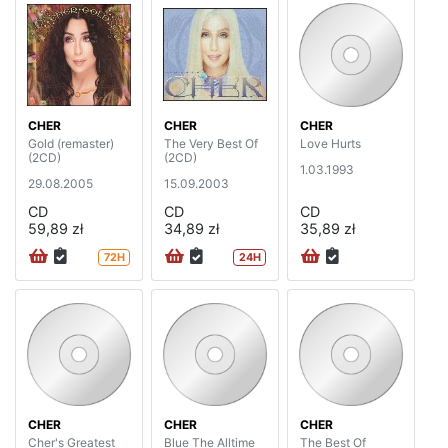
CHER
CHER
CHER
Gold (remaster)
The Very Best Of
Love Hurts
(2CD)
(2CD)
1.03.1993
29.08.2005
15.09.2003
CD
CD
CD
59,89 zł
34,89 zł
35,89 zł
72H
24H
CHER
CHER
CHER
Cher's Greatest
Blue The Alltime
The Best Of