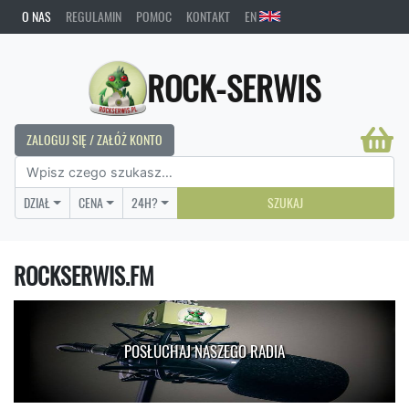
O NAS
REGULAMIN
POMOC
KONTAKT
EN
ROCK-SERWIS
ZALOGUJ SIĘ / ZAŁÓŻ KONTO
DZIAŁ
CENA
24H?
SZUKAJ
ROCKSERWIS.FM
POSŁUCHAJ NASZEGO RADIA