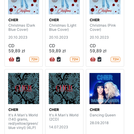
CHER
CHER
CHER
Christmas (Dark
Christmas (Light
Christmas (Pink
Blue Cover)
Blue Cover)
Cover)
20.10.2023
20.10.2023
20.10.2023
CD
CD
CD
59,89 zł
59,89 zł
59,89 zł
72H
72H
72H
CHER
CHER
CHER
It's A Man's World
It's A Man's World
Dancing Queen
(140 grams,
(2CD)
28.09.2018
red/yellow/green/
14.07.2023
blue vinyl) (4LP)