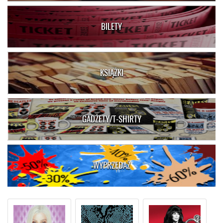
BILETY
KSIĄŻKI
GADŻETY/T-SHIRTY
WYPRZEDAŻ