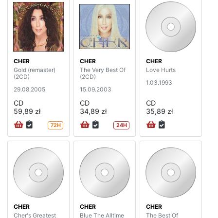
CHER
CHER
CHER
Gold (remaster)
The Very Best Of
Love Hurts
(2CD)
(2CD)
1.03.1993
29.08.2005
15.09.2003
CD
CD
CD
59,89 zł
34,89 zł
35,89 zł
72H
24H
CHER
CHER
CHER
Cher's Greatest
Blue The Alltime
The Best Of