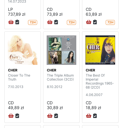
14.07.2023
LP
CD
CD
737,89 zł
73,89 zł
63,89 zł
72H
72H
72H
CHER
CHER
CHER
Closer To The
The Triple Album
The Best Of
Truth
Collection (3CD)
Imperial
Recordings 1965-
7.10.2013
8.10.2012
68 (2CD)
4.06.2007
CD
CD
CD
49,89 zł
30,89 zł
18,89 zł