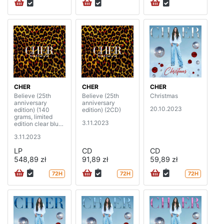
CHER
CHER
CHER
Believe (25th
Believe (25th
Christmas
anniversary
anniversary
20.10.2023
edition) (140
edition) (2CD)
grams, limited
3.11.2023
edition clear blue
vinyl) (3LP)
3.11.2023
LP
CD
CD
548,89 zł
91,89 zł
59,89 zł
72H
72H
72H