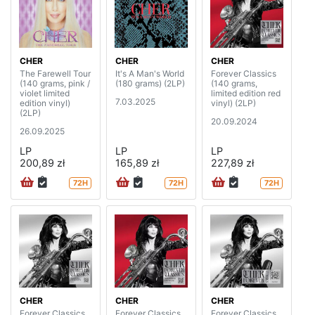
CHER
CHER
CHER
The Farewell Tour
It's A Man's World
Forever Classics
(140 grams, pink /
(180 grams) (2LP)
(140 grams,
violet limited
limited edition red
7.03.2025
edition vinyl)
vinyl) (2LP)
(2LP)
20.09.2024
26.09.2025
LP
LP
LP
200,89 zł
165,89 zł
227,89 zł
72H
72H
72H
CHER
CHER
CHER
Forever Classics
Forever Classics
Forever Classics