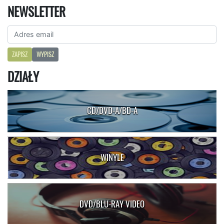
NEWSLETTER
ZAPISZ
WYPISZ
DZIAŁY
CD/DVD-A/BD-A
WINYLE
DVD/BLU-RAY VIDEO