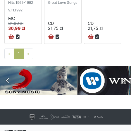
Hits 1965-1992
Great Love Songs
9.11.1992
MC
31,89 zł
CD
CD
30,99 zł
21,75 zł
21,75 zł
Poprzednia strona
Następna strona
«
1
»