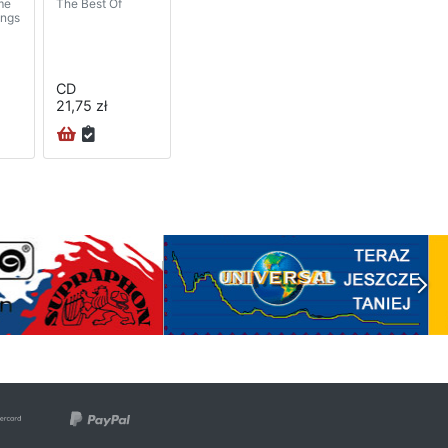
me
The Best Of
ongs
CD
21,75 zł