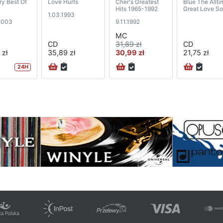
ry Best Of
Love Hurts
Cher's Greatest
Blue The Allti
Hits 1965-1992
Great Love S
1.03.1993
2003
9.11.1992
MC
CD
31,89 zł
CD
 zł
35,89 zł
30,99 zł
21,75 zł
24H
na