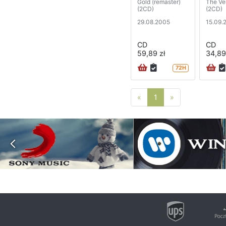
Gold (remaster)
The Ve
(2CD)
(2CD)
29.08.2005
15.09.
CD
CD
59,89 zł
34,89
72H
Poprzednia strona
Następna stro
«
1
»