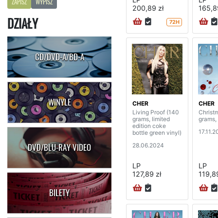
ZAPISZ
WYPISZ
200,89 zł
165,8
DZIAŁY
72H
CD/DVD-A/BD-A
WINYLE
CHER
CHER
Living Proof (140
Christ
grams, limited
grams, 
edition coke
17.11.
bottle green vinyl)
28.06.2024
DVD/BLU-RAY VIDEO
LP
LP
127,89 zł
119,89
BILETY