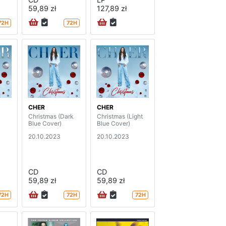
59,89 zł
127,89 zł
72H
72H
CHER
CHER
Christmas (Dark
Christmas (Light
Blue Cover)
Blue Cover)
20.10.2023
20.10.2023
CD
CD
59,89 zł
59,89 zł
72H
72H
72H