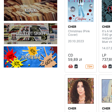
KSIĄŻKI
CHER
CHER
Christmas (Pink
It's A 
GADŻETY/T-SHIRTY
Cover)
(140 g
red/ye
20.10.2023
blue vi
14.07.
CD
LP
WYPRZEDAŻ
59,89 zł
737,89
72H
CHER
CHER