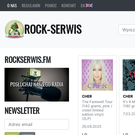
O NAS
REGULAMIN
POMOC
KONTAKT
EN
ROCK-SERWIS
ROCKSERWIS.FM
POSŁUCHAJ NASZEGO RADIA
CHER
CHER
The Farewell Tour
It's A 
(140 grams, pink /
(180 g
NEWSLETTER
violet limited
7.03.2
edition vinyl)
(2LP)
26.09.2025
LP
LP