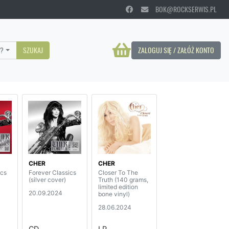
BOK@ROCKSERWIS.PL
?
SZUKAJ
ZALOGUJ SIĘ / ZAŁÓŻ KONTO
CHER
CHER
ics
Forever Classics
Closer To The
(silver cover)
Truth (140 grams,
limited edition
20.09.2024
bone vinyl)
28.06.2024
CD
LP