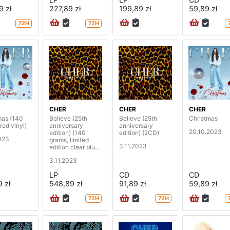
9 zł
227,89 zł
199,89 zł
59,89 zł
72H
72H
CHER
CHER
CHER
mas (140
Believe (25th
Believe (25th
Christmas
red vinyl)
anniversary
anniversary
20.10.2023
edition) (140
edition) (2CD)
2023
grams, limited
3.11.2023
edition clear blue
vinyl) (3LP)
3.11.2023
LP
CD
CD
 zł
548,89 zł
91,89 zł
59,89 zł
72H
72H