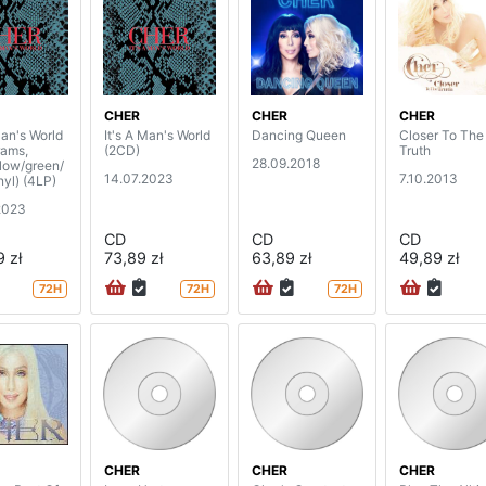
CHER
CHER
CHER
Man's World
It's A Man's World
Dancing Queen
Closer To The
rams,
(2CD)
Truth
28.09.2018
llow/green/
14.07.2023
7.10.2013
nyl) (4LP)
2023
CD
CD
CD
 zł
73,89 zł
63,89 zł
49,89 zł
72H
72H
72H
CHER
CHER
CHER