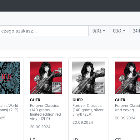
DZIAŁ
CENA
24H
CHER
CHER
CHER
Man's World
Forever Classics
Forever Classics
Forever Class
rams) (2LP)
(140 grams,
(140 grams, silver
(red cover)
limited edition red
vinyl) (2LP)
025
20.09.2024
vinyl) (2LP)
20.09.2024
20.09.2024
LP
LP
CD