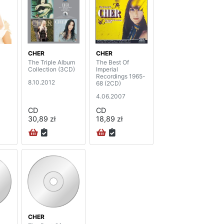
CHER
CHER
The Triple Album
The Best Of
Collection (3CD)
Imperial
Recordings 1965-
8.10.2012
68 (2CD)
4.06.2007
CD
CD
30,89 zł
18,89 zł
CHER