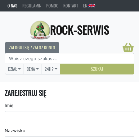
O NAS
REGULAMIN
POMOC
KONTAKT
EN
ROCK-SERWIS
ZALOGUJ SIĘ / ZAŁÓŻ KONTO
DZIAŁ
CENA
24H?
SZUKAJ
ZAREJESTRUJ SIĘ
Imię
Nazwisko