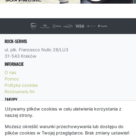
ROCK-SERWIS
ul. płk. Francesco Nullo 28/LU3
31-543 Kraków
INFORMACJE
O nas
Pomoc
Polityka cookies
Rockserwis.fm
ZAKUPY
Formy płatności
Używamy plików cookies w celu ułatwienia korzystania z
Koszty wysyłki
naszej strony.
Panel Klienta
Możesz określić warunki przechowywania lub dostępu do
Regulamin
plików cookies w Twojej przeglądarce. Brak zmiany ustawień
KONTAKT