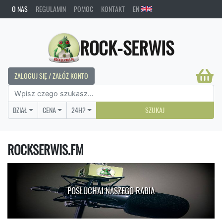
O NAS
REGULAMIN
POMOC
KONTAKT
EN
ROCK-SERWIS
ZALOGUJ SIĘ / ZAŁÓŻ KONTO
DZIAŁ
CENA
24H?
SZUKAJ
ROCKSERWIS.FM
POSŁUCHAJ NASZEGO RADIA