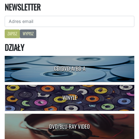
NEWSLETTER
ZAPISZ
WYPISZ
DZIAŁY
CD/DVD-A/BD-A
WINYLE
DVD/BLU-RAY VIDEO