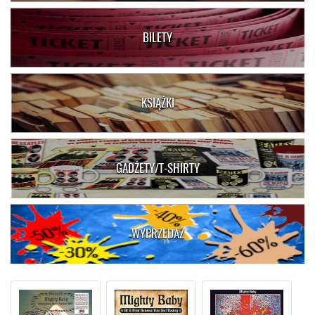
BILETY
KSIĄŻKI
GADŻETY/T-SHIRTY
WYPRZEDAŻ