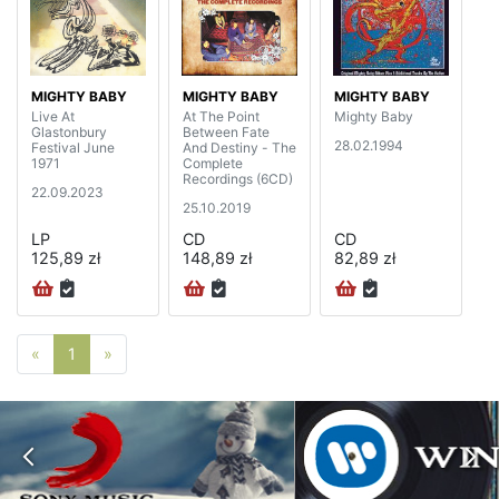
MIGHTY BABY
MIGHTY BABY
MIGHTY BABY
Live At
At The Point
Mighty Baby
Glastonbury
Between Fate
28.02.1994
Festival June
And Destiny - The
1971
Complete
Recordings (6CD)
22.09.2023
25.10.2019
LP
CD
CD
125,89 zł
148,89 zł
82,89 zł
Poprzednia strona
Następna strona
«
1
»