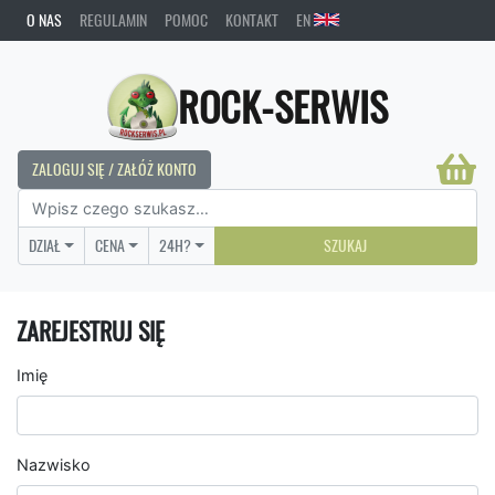
O NAS
REGULAMIN
POMOC
KONTAKT
EN
ROCK-SERWIS
ZALOGUJ SIĘ / ZAŁÓŻ KONTO
DZIAŁ
CENA
24H?
SZUKAJ
ZAREJESTRUJ SIĘ
Imię
Nazwisko