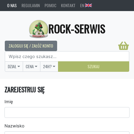
O NAS
REGULAMIN
POMOC
KONTAKT
EN
ROCK-SERWIS
ZALOGUJ SIĘ / ZAŁÓŻ KONTO
DZIAŁ
CENA
24H?
SZUKAJ
ZAREJESTRUJ SIĘ
Imię
Nazwisko