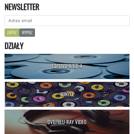
NEWSLETTER
ZAPISZ
WYPISZ
DZIAŁY
CD/DVD-A/BD-A
WINYLE
DVD/BLU-RAY VIDEO