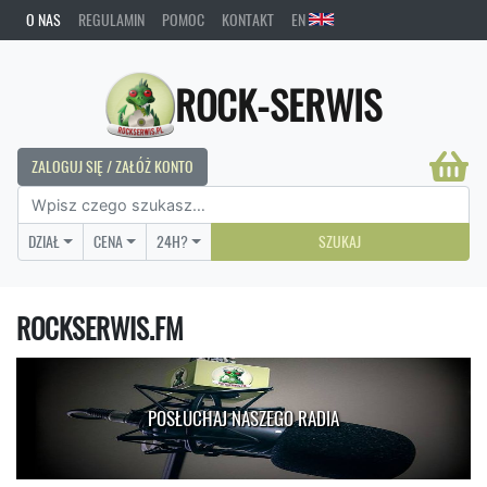
O NAS
REGULAMIN
POMOC
KONTAKT
EN
ROCK-SERWIS
ZALOGUJ SIĘ / ZAŁÓŻ KONTO
DZIAŁ
CENA
24H?
SZUKAJ
ROCKSERWIS.FM
POSŁUCHAJ NASZEGO RADIA