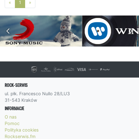
Poprzednia strona
Następna strona
«
1
»
ROCK-SERWIS
ul. płk. Francesco Nullo 28/LU3
31-543 Kraków
INFORMACJE
O nas
Pomoc
Polityka cookies
Rockserwis.fm