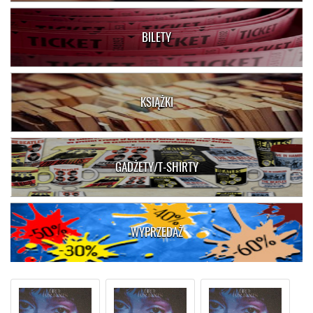
BILETY
KSIĄŻKI
GADŻETY/T-SHIRTY
WYPRZEDAŻ