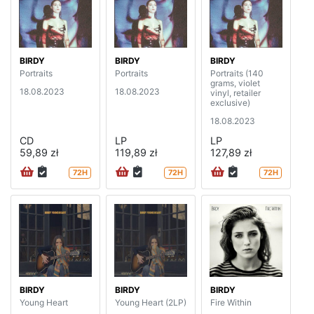
BIRDY
BIRDY
BIRDY
Portraits
Portraits
Portraits (140
grams, violet
18.08.2023
18.08.2023
vinyl, retailer
exclusive)
18.08.2023
CD
LP
LP
59,89 zł
119,89 zł
127,89 zł
72H
72H
72H
BIRDY
BIRDY
BIRDY
Young Heart
Young Heart (2LP)
Fire Within