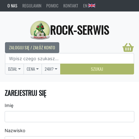
O NAS
REGULAMIN
POMOC
KONTAKT
EN
ROCK-SERWIS
ZALOGUJ SIĘ / ZAŁÓŻ KONTO
DZIAŁ
CENA
24H?
SZUKAJ
ZAREJESTRUJ SIĘ
Imię
Nazwisko