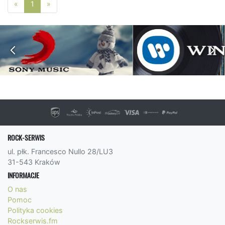
Poprzednia strona
Następna strona
«
1
»
ROCK-SERWIS
ul. płk. Francesco Nullo 28/LU3
31-543 Kraków
INFORMACJE
O nas
Pomoc
Polityka cookies
Rockserwis.fm