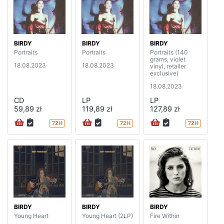
BIRDY
BIRDY
BIRDY
Portraits
Portraits
Portraits (140
grams, violet
18.08.2023
18.08.2023
vinyl, retailer
exclusive)
18.08.2023
CD
LP
LP
59,89 zł
119,89 zł
127,89 zł
72H
72H
72H
BIRDY
BIRDY
BIRDY
Young Heart
Young Heart (2LP)
Fire Within