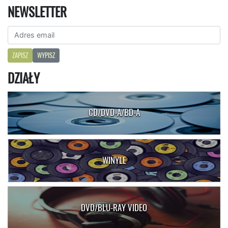
NEWSLETTER
ZAPISZ
WYPISZ
DZIAŁY
CD/DVD-A/BD-A
WINYLE
DVD/BLU-RAY VIDEO