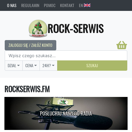
O NAS
REGULAMIN
POMOC
KONTAKT
EN
ROCK-SERWIS
ZALOGUJ SIĘ / ZAŁÓŻ KONTO
DZIAŁ
CENA
24H?
SZUKAJ
ROCKSERWIS.FM
POSŁUCHAJ NASZEGO RADIA