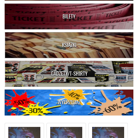
BILETY
KSIĄŻKI
GADŻETY/T-SHIRTY
WYPRZEDAŻ