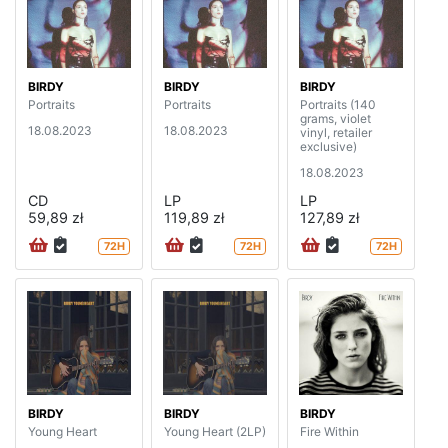
BIRDY
BIRDY
BIRDY
Portraits
Portraits
Portraits (140
grams, violet
18.08.2023
18.08.2023
vinyl, retailer
exclusive)
18.08.2023
CD
LP
LP
59,89 zł
119,89 zł
127,89 zł
72H
72H
72H
BIRDY
BIRDY
BIRDY
Young Heart
Young Heart (2LP)
Fire Within