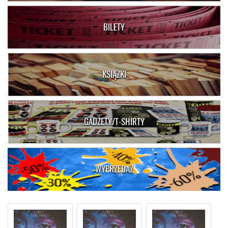
BILETY
KSIĄŻKI
GADŻETY/T-SHIRTY
WYPRZEDAŻ