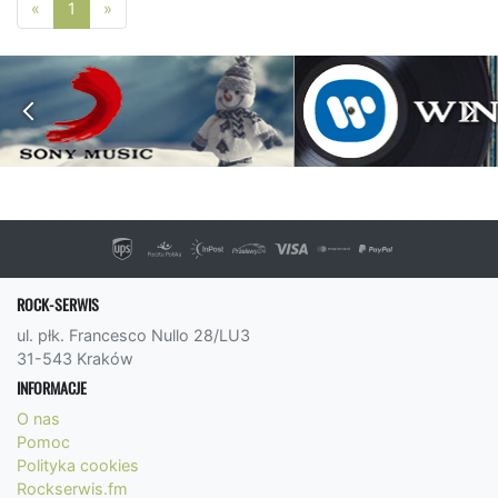
Poprzednia strona
Następna strona
«
1
»
ROCK-SERWIS
ul. płk. Francesco Nullo 28/LU3
31-543 Kraków
INFORMACJE
O nas
Pomoc
Polityka cookies
Rockserwis.fm