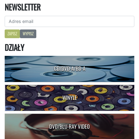
NEWSLETTER
ZAPISZ
WYPISZ
DZIAŁY
CD/DVD-A/BD-A
WINYLE
DVD/BLU-RAY VIDEO