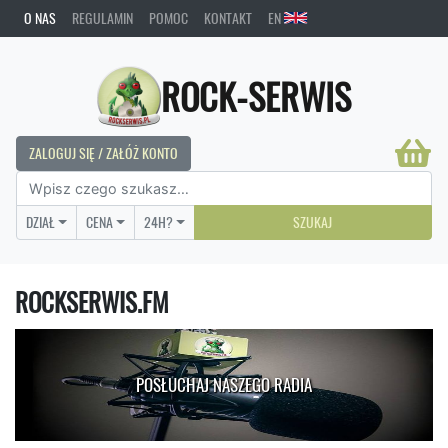
O NAS
REGULAMIN
POMOC
KONTAKT
EN
ROCK-SERWIS
ZALOGUJ SIĘ / ZAŁÓŻ KONTO
DZIAŁ
CENA
24H?
SZUKAJ
ROCKSERWIS.FM
POSŁUCHAJ NASZEGO RADIA