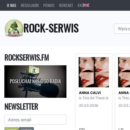
O NAS
REGULAMIN
POMOC
KONTAKT
EN
ROCK-SERWIS
ROCKSERWIS.FM
POSŁUCHAJ NASZEGO RADIA
ANNA CALVI
ANNA 
Is This All There Is
Is This
NEWSLETTER
20.03.2026
20.03.
CD
LP