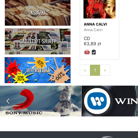
KSIĄŻKI
ANNA CALVI
Anna Calvi
CD
GADŻETY/T-SHIRTY
63,89 zł
WYPRZEDAŻ
Poprzednia strona
Następna stro
«
1
»