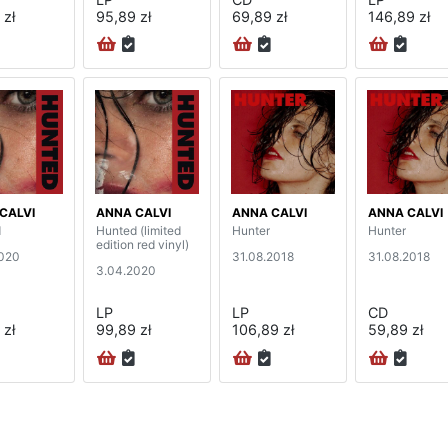
 zł
95,89 zł
69,89 zł
146,89 zł
CALVI
ANNA CALVI
ANNA CALVI
ANNA CALVI
d
Hunted (limited
Hunter
Hunter
edition red vinyl)
020
31.08.2018
31.08.2018
3.04.2020
LP
LP
CD
 zł
99,89 zł
106,89 zł
59,89 zł