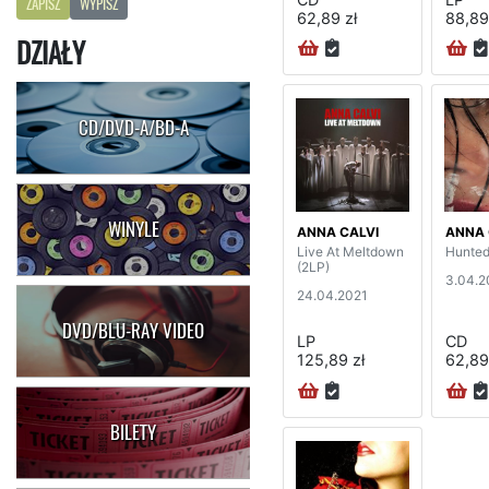
ZAPISZ
WYPISZ
62,89 zł
88,89
DZIAŁY
CD/DVD-A/BD-A
WINYLE
ANNA CALVI
ANNA 
Live At Meltdown
Hunte
(2LP)
3.04.2
24.04.2021
DVD/BLU-RAY VIDEO
LP
CD
125,89 zł
62,89
BILETY