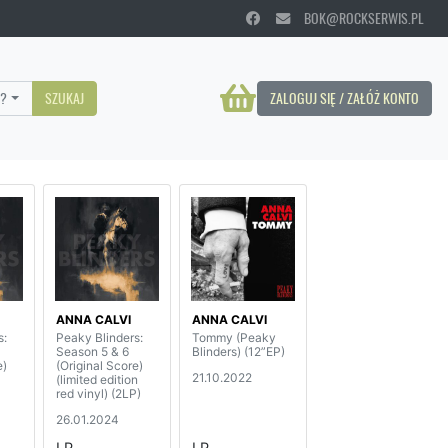
BOK@ROCKSERWIS.PL
?
SZUKAJ
ZALOGUJ SIĘ / ZAŁÓŻ KONTO
ANNA CALVI
ANNA CALVI
s:
Peaky Blinders:
Tommy (Peaky
Season 5 & 6
Blinders) (12”EP)
e)
(Original Score)
21.10.2022
(limited edition
red vinyl) (2LP)
26.01.2024
LP
LP