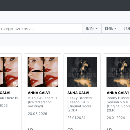
DZIAŁ
CENA
24H
CALVI
ANNA CALVI
ANNA CALVI
ANNA CALVI
 All There Is
Is This All There Is
Peaky Blinders:
Peaky Blinder
(limited edition
Season 5 & 6
Season 5 & 6
2026
red vinyl)
(Original Score)
(Original Scor
(2CD)
(2LP)
20.03.2026
26.01.2024
26.01.2024
LP
CD
LP