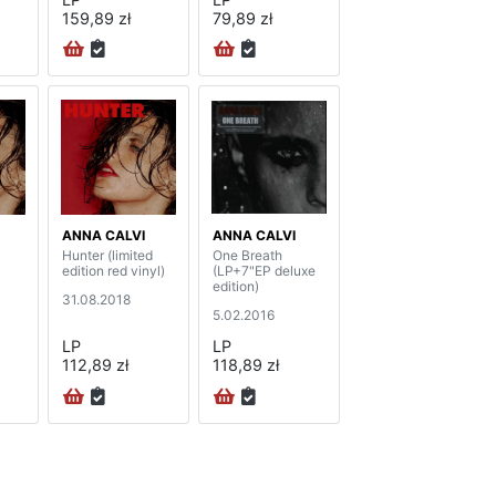
159,89 zł
79,89 zł
ANNA CALVI
ANNA CALVI
Hunter (limited
One Breath
edition red vinyl)
(LP+7"EP deluxe
edition)
31.08.2018
5.02.2016
LP
LP
112,89 zł
118,89 zł