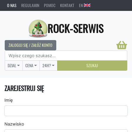
O NAS
REGULAMIN
POMOC
KONTAKT
EN
ROCK-SERWIS
ZALOGUJ SIĘ / ZAŁÓŻ KONTO
DZIAŁ
CENA
24H?
SZUKAJ
ZAREJESTRUJ SIĘ
Imię
Nazwisko