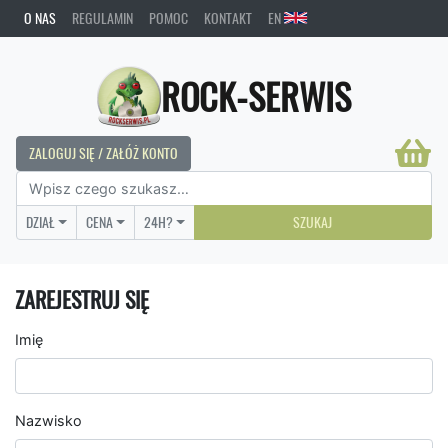
O NAS
REGULAMIN
POMOC
KONTAKT
EN
ROCK-SERWIS
ZALOGUJ SIĘ / ZAŁÓŻ KONTO
DZIAŁ
CENA
24H?
SZUKAJ
ZAREJESTRUJ SIĘ
Imię
Nazwisko