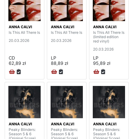
ANNA CALVI
ANNA CALVI
ANNA CALVI
Is This All There Is
Is This All There Is
Is This All There Is
(limited edition
20.03.2026
20.03.2026
red vinyl)
20.03.2026
CD
LP
LP
62,89 zł
88,89 zł
95,89 zł
ANNA CALVI
ANNA CALVI
ANNA CALVI
Peaky Blinders:
Peaky Blinders:
Peaky Blinders:
Season 5 & 6
Season 5 & 6
Season 5 & 6
(Original Score)
(Original Score)
(Original Score)