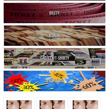
BILETY
KSIĄŻKI
GADŻETY/T-SHIRTY
WYPRZEDAŻ