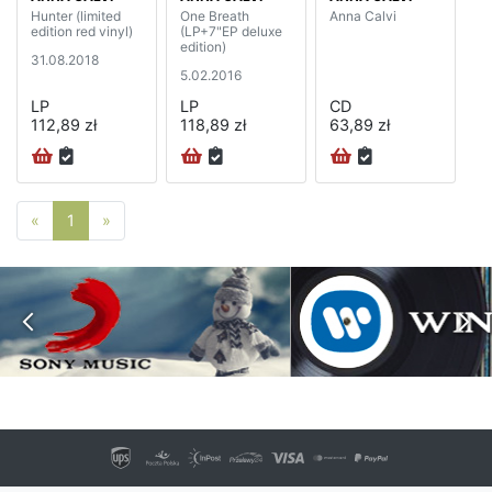
Hunter (limited
One Breath
Anna Calvi
edition red vinyl)
(LP+7"EP deluxe
edition)
31.08.2018
5.02.2016
LP
LP
CD
112,89 zł
118,89 zł
63,89 zł
Poprzednia strona
Następna strona
«
1
»