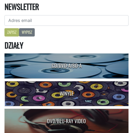
NEWSLETTER
ZAPISZ
WYPISZ
DZIAŁY
CD/DVD-A/BD-A
WINYLE
DVD/BLU-RAY VIDEO