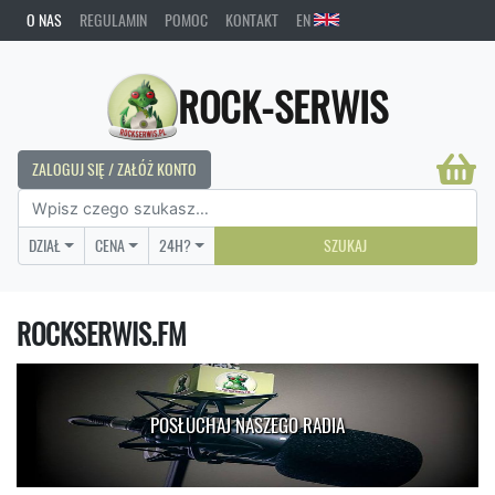
O NAS
REGULAMIN
POMOC
KONTAKT
EN
ROCK-SERWIS
ZALOGUJ SIĘ / ZAŁÓŻ KONTO
DZIAŁ
CENA
24H?
SZUKAJ
ROCKSERWIS.FM
POSŁUCHAJ NASZEGO RADIA