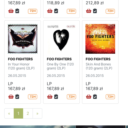
167,89 zł
118,89 zł
212,89 zł
72H
72H
72H
FOO FIGHTERS
FOO FIGHTERS
FOO FIGHTERS
In Your Honor
One By One (120
Skin And Bones
(120 gram) (2LP)
gram) (2LP)
(120 gram) (2LP)
26.05.2015
26.05.2015
26.05.2015
LP
LP
LP
167,89 zł
167,89 zł
167,89 zł
72H
72H
72H
Poprzednia strona
Następna strona
«
1
2
»