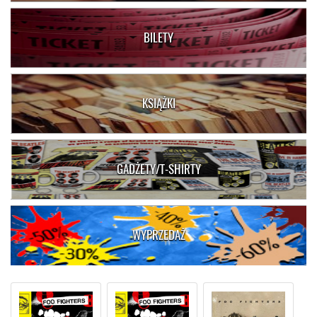
BILETY
KSIĄŻKI
GADŻETY/T-SHIRTY
WYPRZEDAŻ