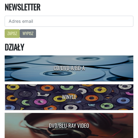
NEWSLETTER
ZAPISZ
WYPISZ
DZIAŁY
CD/DVD-A/BD-A
WINYLE
DVD/BLU-RAY VIDEO