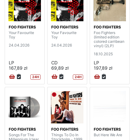
FOO FIGHTERS
FOO FIGHTERS
FOO FIGHTERS
Your Favourite
Your Favourite
Foo Fighters
Toy
Toy
(limited edition
colored carribean
24.04.2026
24.04.2026
vinyl) (2LP)
18.10.2025
LP
CD
LP
167,89 zł
69,89 zł
197,89 zł
24H
24H
FOO FIGHTERS
FOO FIGHTERS
FOO FIGHTERS
Songs For The
Things To Do In
But Here We Are
Millennium (clear
Stockholm - 1999