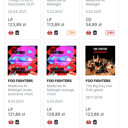
Things To Do In
Medicine At
Medicine At
Stockholm (2LP)
Midnight
Midnight
23.04.2021
5.02.2021
5.02.2021
LP
LP
CD
123,89 zł
113,89 zł
54,89 zł
72H
24H
FOO FIGHTERS
FOO FIGHTERS
FOO FIGHTERS
Medicine At
Medicine At
The Big Day Out
Midnight (indie
Midnight (orange
(140 gram)
exclusive vinyl)
vinyl)
29.11.2019
5.02.2021
5.02.2021
LP
LP
LP
121,89 zł
128,89 zł
123,89 zł