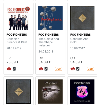
FOO FIGHTERS
FOO FIGHTERS
FOO FIGHTERS
Canadian
The Colour And
Concrete And
Broadcast 1996
The Shape
Gold
(reissue)
28.02.2019
15.09.2017
24.08.2018
LP
CD
CD
73,89 zł
54,89 zł
54,89 zł
72H
72H