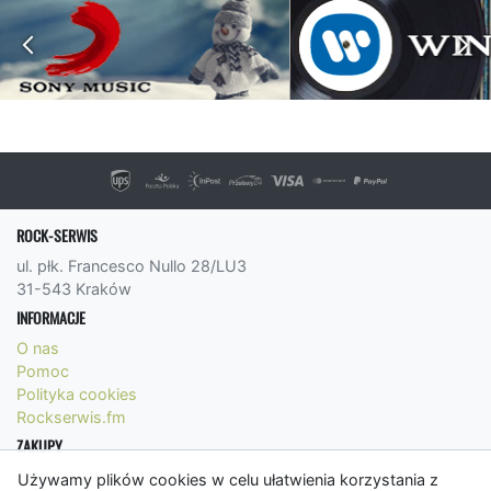
ROCK-SERWIS
ul. płk. Francesco Nullo 28/LU3
31-543 Kraków
INFORMACJE
O nas
Pomoc
Polityka cookies
Rockserwis.fm
ZAKUPY
Formy płatności
Używamy plików cookies w celu ułatwienia korzystania z