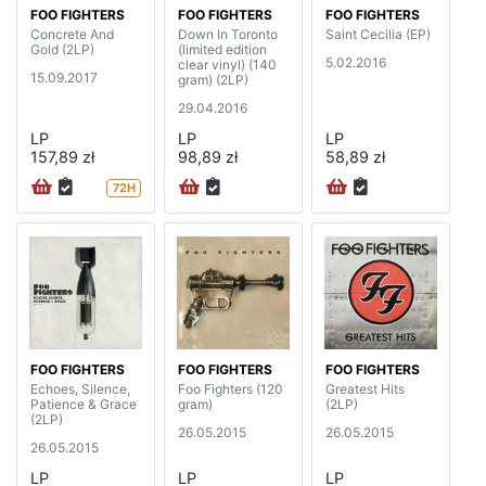
FOO FIGHTERS
FOO FIGHTERS
FOO FIGHTERS
Concrete And
Down In Toronto
Saint Cecilia (EP)
Gold (2LP)
(limited edition
5.02.2016
clear vinyl) (140
15.09.2017
gram) (2LP)
29.04.2016
LP
LP
LP
157,89 zł
98,89 zł
58,89 zł
72H
FOO FIGHTERS
FOO FIGHTERS
FOO FIGHTERS
Echoes, Silence,
Foo Fighters (120
Greatest Hits
Patience & Grace
gram)
(2LP)
(2LP)
26.05.2015
26.05.2015
26.05.2015
LP
LP
LP