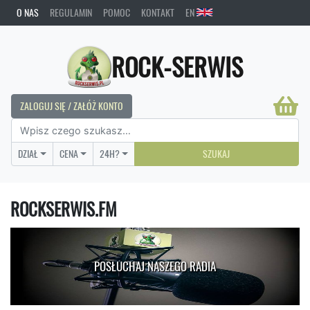
O NAS
REGULAMIN
POMOC
KONTAKT
EN
ROCK-SERWIS
ZALOGUJ SIĘ / ZAŁÓŻ KONTO
DZIAŁ
CENA
24H?
SZUKAJ
ROCKSERWIS.FM
POSŁUCHAJ NASZEGO RADIA