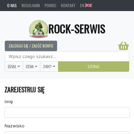
O NAS
REGULAMIN
POMOC
KONTAKT
EN
ROCK-SERWIS
ZALOGUJ SIĘ / ZAŁÓŻ KONTO
DZIAŁ
CENA
24H?
SZUKAJ
ZAREJESTRUJ SIĘ
Imię
Nazwisko