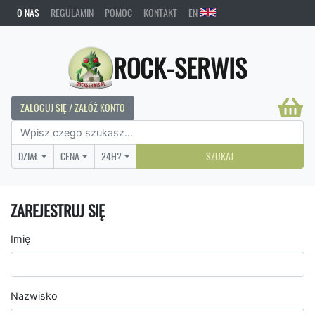
O NAS
REGULAMIN
POMOC
KONTAKT
EN
ROCK-SERWIS
ZALOGUJ SIĘ / ZAŁÓŻ KONTO
DZIAŁ
CENA
24H?
SZUKAJ
ZAREJESTRUJ SIĘ
Imię
Nazwisko