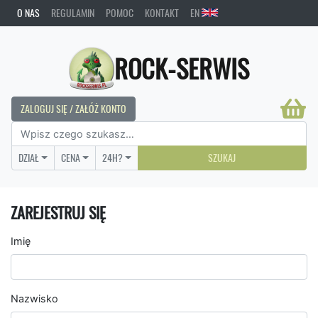
O NAS
REGULAMIN
POMOC
KONTAKT
EN
ROCK-SERWIS
ZALOGUJ SIĘ / ZAŁÓŻ KONTO
DZIAŁ
CENA
24H?
SZUKAJ
ZAREJESTRUJ SIĘ
Imię
Nazwisko