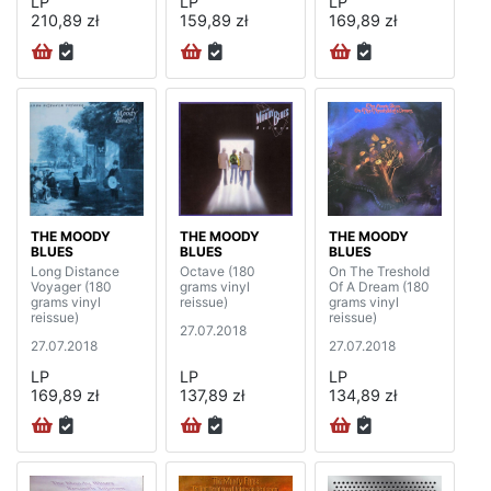
LP
LP
LP
210,89 zł
159,89 zł
169,89 zł
THE MOODY
THE MOODY
THE MOODY
BLUES
BLUES
BLUES
Long Distance
Octave (180
On The Treshold
Voyager (180
grams vinyl
Of A Dream (180
grams vinyl
reissue)
grams vinyl
reissue)
reissue)
27.07.2018
27.07.2018
27.07.2018
LP
LP
LP
169,89 zł
137,89 zł
134,89 zł