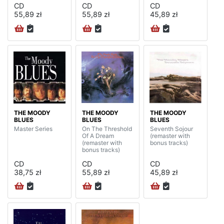
CD
CD
CD
55,89 zł
55,89 zł
45,89 zł
THE MOODY
THE MOODY
THE MOODY
BLUES
BLUES
BLUES
Master Series
On The Threshold
Seventh Sojour
Of A Dream
(remaster with
(remaster with
bonus tracks)
bonus tracks)
CD
CD
CD
38,75 zł
55,89 zł
45,89 zł