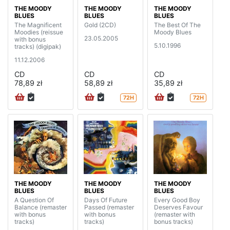
THE MOODY
THE MOODY
THE MOODY
BLUES
BLUES
BLUES
The Magnificent
Gold (2CD)
The Best Of The
Moodies (reissue
Moody Blues
23.05.2005
with bonus
5.10.1996
tracks) (digipak)
11.12.2006
CD
CD
CD
78,89 zł
58,89 zł
35,89 zł
72H
72H
THE MOODY
THE MOODY
THE MOODY
BLUES
BLUES
BLUES
A Question Of
Days Of Future
Every Good Boy
Balance (remaster
Passed (remaster
Deserves Favour
with bonus
with bonus
(remaster with
tracks)
tracks)
bonus tracks)