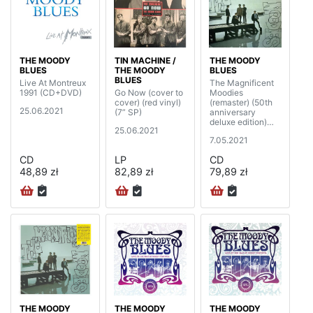
THE MOODY
TIN MACHINE /
THE MOODY
BLUES
THE MOODY
BLUES
BLUES
Live At Montreux
The Magnificent
1991 (CD+DVD)
Go Now (cover to
Moodies
cover) (red vinyl)
(remaster) (50th
25.06.2021
(7” SP)
anniversary
deluxe edition)
25.06.2021
(2CD)
7.05.2021
CD
LP
CD
48,89 zł
82,89 zł
79,89 zł
THE MOODY
THE MOODY
THE MOODY