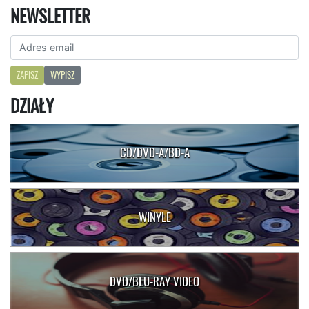
NEWSLETTER
ZAPISZ
WYPISZ
DZIAŁY
CD/DVD-A/BD-A
WINYLE
DVD/BLU-RAY VIDEO