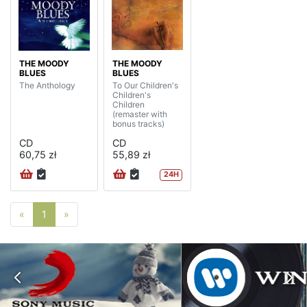
THE MOODY
THE MOODY
BLUES
BLUES
The Anthology
To Our Children's
Children's
Children
(remaster with
bonus tracks)
CD
CD
60,75 zł
55,89 zł
24H
Poprzednia strona
Następna strona
«
1
»