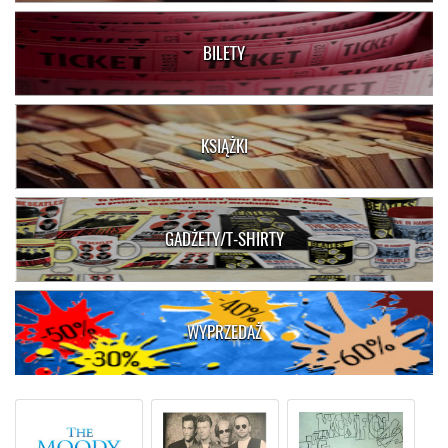
BILETY
KSIĄŻKI
GADŻETY/T-SHIRTY
WYPRZEDAŻ