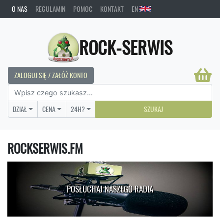
O NAS
REGULAMIN
POMOC
KONTAKT
EN
ROCK-SERWIS
ZALOGUJ SIĘ / ZAŁÓŻ KONTO
DZIAŁ
CENA
24H?
SZUKAJ
ROCKSERWIS.FM
POSŁUCHAJ NASZEGO RADIA