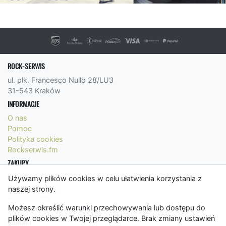
ROCK-SERWIS
ul. płk. Francesco Nullo 28/LU3
31-543 Kraków
INFORMACJE
O nas
Pomoc
Polityka cookies
Rockserwis.fm
ZAKUPY
Formy płatności
Używamy plików cookies w celu ułatwienia korzystania z
Koszty wysyłki
naszej strony.
Panel Klienta
Możesz określić warunki przechowywania lub dostępu do
Regulamin
plików cookies w Twojej przeglądarce. Brak zmiany ustawień
KONTAKT