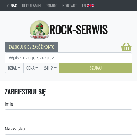
O NAS
REGULAMIN
POMOC
KONTAKT
EN
ROCK-SERWIS
ZALOGUJ SIĘ / ZAŁÓŻ KONTO
DZIAŁ
CENA
24H?
SZUKAJ
ZAREJESTRUJ SIĘ
Imię
Nazwisko