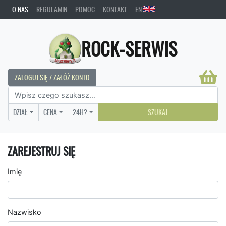
O NAS
REGULAMIN
POMOC
KONTAKT
EN
ROCK-SERWIS
ZALOGUJ SIĘ / ZAŁÓŻ KONTO
DZIAŁ
CENA
24H?
SZUKAJ
ZAREJESTRUJ SIĘ
Imię
Nazwisko