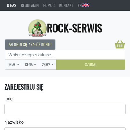
O NAS
REGULAMIN
POMOC
KONTAKT
EN
ROCK-SERWIS
ZALOGUJ SIĘ / ZAŁÓŻ KONTO
DZIAŁ
CENA
24H?
SZUKAJ
ZAREJESTRUJ SIĘ
Imię
Nazwisko