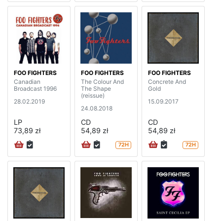
FOO FIGHTERS
FOO FIGHTERS
FOO FIGHTERS
Canadian
The Colour And
Concrete And
Broadcast 1996
The Shape
Gold
(reissue)
28.02.2019
15.09.2017
24.08.2018
LP
CD
CD
73,89 zł
54,89 zł
54,89 zł
72H
72H