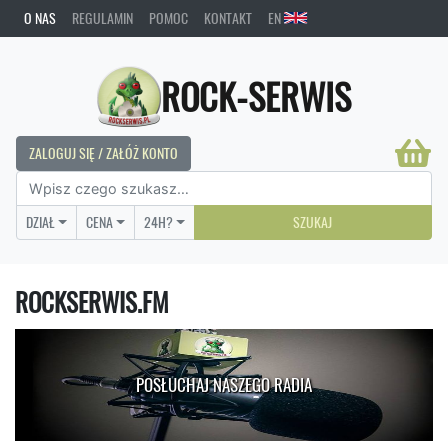
O NAS
REGULAMIN
POMOC
KONTAKT
EN
ROCK-SERWIS
ZALOGUJ SIĘ / ZAŁÓŻ KONTO
DZIAŁ
CENA
24H?
SZUKAJ
ROCKSERWIS.FM
POSŁUCHAJ NASZEGO RADIA