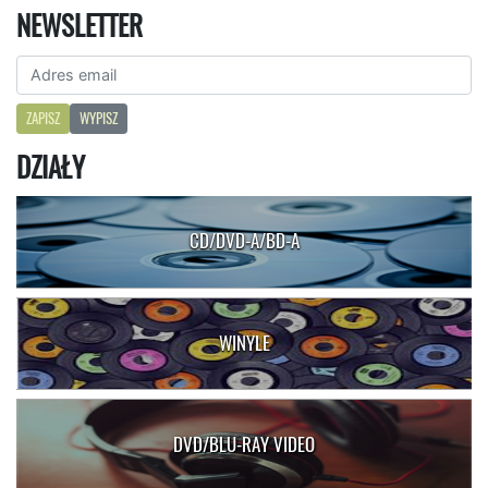
NEWSLETTER
ZAPISZ
WYPISZ
DZIAŁY
CD/DVD-A/BD-A
WINYLE
DVD/BLU-RAY VIDEO