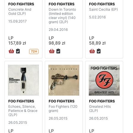
FOO FIGHTERS
FOO FIGHTERS
FOO FIGHTERS
Concrete And
Down In Toronto
Saint Cecilia (EP)
Gold (2LP)
(limited edition
5.02.2016
clear vinyl) (140
15.09.2017
gram) (2LP)
29.04.2016
LP
LP
LP
157,89 zł
98,89 zł
58,89 zł
72H
FOO FIGHTERS
FOO FIGHTERS
FOO FIGHTERS
Echoes, Silence,
Foo Fighters (120
Greatest Hits
Patience & Grace
gram)
(2LP)
(2LP)
26.05.2015
26.05.2015
26.05.2015
LP
LP
LP