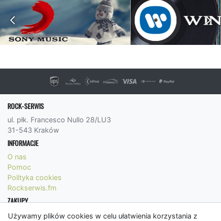
ROCK-SERWIS
ul. płk. Francesco Nullo 28/LU3
31-543 Kraków
INFORMACJE
O nas
Pomoc
Polityka cookies
Rockserwis.fm
ZAKUPY
Formy płatności
Używamy plików cookies w celu ułatwienia korzystania z