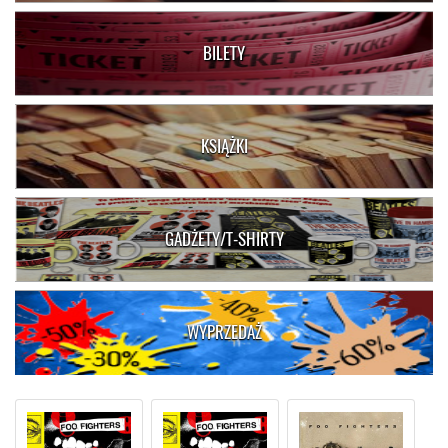
BILETY
KSIĄŻKI
GADŻETY/T-SHIRTY
WYPRZEDAŻ