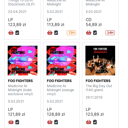
Things To Do In
Medicine At
Medicine At
Stockholm (2LP)
Midnight
Midnight
23.04.2021
5.02.2021
5.02.2021
LP
LP
CD
123,89 zł
113,89 zł
54,89 zł
72H
24H
FOO FIGHTERS
FOO FIGHTERS
FOO FIGHTERS
Medicine At
Medicine At
The Big Day Out
Midnight (indie
Midnight (orange
(140 gram)
exclusive vinyl)
vinyl)
29.11.2019
5.02.2021
5.02.2021
LP
LP
LP
121,89 zł
128,89 zł
123,89 zł