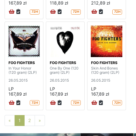
167,89 zł
118,89 zł
212,89 zł
72H
72H
72H
FOO FIGHTERS
FOO FIGHTERS
FOO FIGHTERS
In Your Honor
One By One (120
Skin And Bones
(120 gram) (2LP)
gram) (2LP)
(120 gram) (2LP)
26.05.2015
26.05.2015
26.05.2015
LP
LP
LP
167,89 zł
167,89 zł
167,89 zł
72H
72H
72H
Poprzednia strona
Następna strona
«
1
2
»