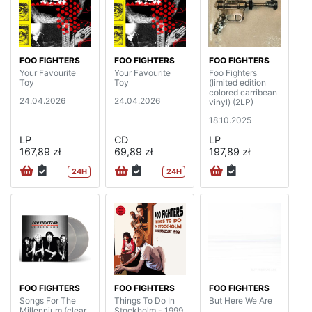
FOO FIGHTERS
FOO FIGHTERS
FOO FIGHTERS
Your Favourite
Your Favourite
Foo Fighters
Toy
Toy
(limited edition
colored carribean
24.04.2026
24.04.2026
vinyl) (2LP)
18.10.2025
LP
CD
LP
167,89 zł
69,89 zł
197,89 zł
24H
24H
FOO FIGHTERS
FOO FIGHTERS
FOO FIGHTERS
Songs For The
Things To Do In
But Here We Are
Millennium (clear
Stockholm - 1999