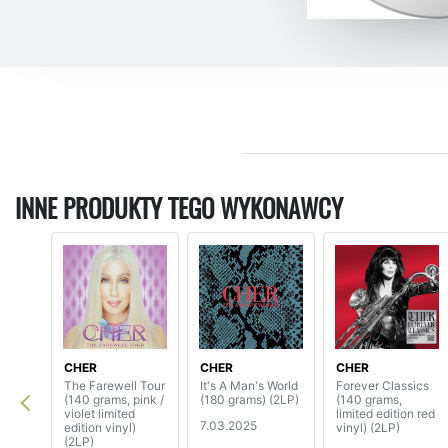
INNE PRODUKTY TEGO WYKONAWCY
CHER
CHER
CHER
The Farewell Tour
It's A Man's World
Forever Classics
(140 grams, pink /
(180 grams) (2LP)
(140 grams,
violet limited
limited edition red
7.03.2025
edition vinyl)
vinyl) (2LP)
(2LP)