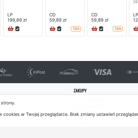
28
LP
CD
CD
L
199,89 zł
59,89 zł
59,89 zł
12
72H
72H
ZAKUPY
Formy płatności
 strony.
Koszty wysyłki
es
Panel Klienta
 cookies w Twojej przeglądarce. Brak zmiany ustawień przegląda
m
Regulamin