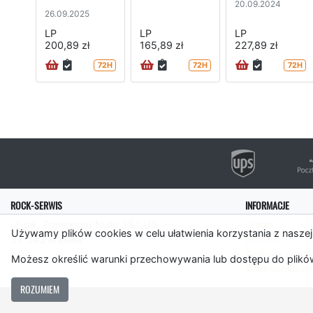
20.09.2024
26.09.2025
LP
LP
LP
200,89 zł
165,89 zł
227,89 zł
72H
72H
72H
ROCK-SERWIS
INFORMACJE
ul. płk. Francesco Nullo 28/LU3
O nas
Używamy plików cookies w celu ułatwienia korzystania z naszej
31-543 Kraków
Pomoc
Polityka cooki
Możesz określić warunki przechowywania lub dostępu do plików
Rockserwis.f
ROZUMIEM