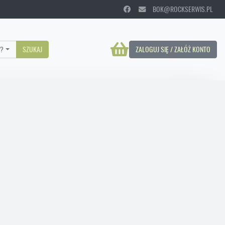
BOK@ROCKSERWIS.PL
?
SZUKAJ
ZALOGUJ SIĘ / ZAŁÓŻ KONTO