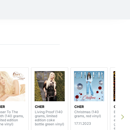
HER
CHER
CHER
CHER
oser To The
Living Proof (140
Christmas (140
Believe (
uth (140 grams,
grams, limited
grams, red vinyl)
anniversa
ited edition
edition coke
edition) (
17.11.2023
ne vinyl)
bottle green vinyl)
grams, lim
edition cl