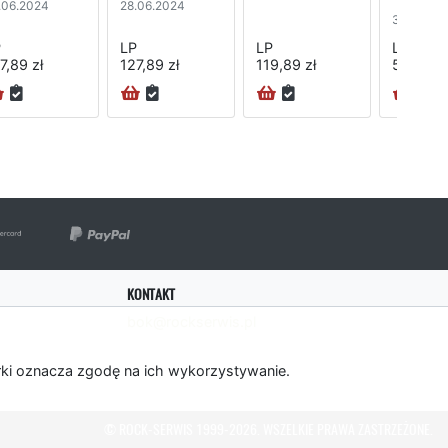
.06.2024
28.06.2024
vinyl) (3L
3.11.2023
P
LP
LP
LP
7,89 zł
127,89 zł
119,89 zł
548,89 
KONTAKT
bok@rockserwis.pl
rki oznacza zgodę na ich wykorzystywanie.
© ROCK-SERWIS 1999-2026. WSZELKIE PRAWA ZASTRZEŻONE.