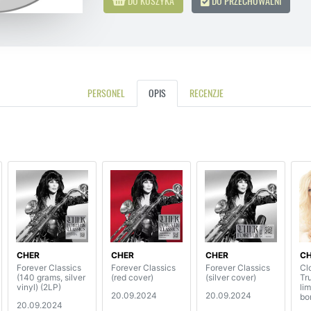
DO KOSZYKA
DO PRZECHOWALNI
PERSONEL
OPIS
RECENZJE
CHER
CHER
CHER
C
Forever Classics
Forever Classics
Forever Classics
Cl
(140 grams, silver
(red cover)
(silver cover)
Tr
vinyl) (2LP)
lim
20.09.2024
20.09.2024
bo
20.09.2024